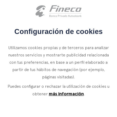
Acceso clientes
es
eus
en
INICIO
Configuración de cookies
QUIÉNES SOMOS
Utilizamos cookies propias y de terceros para analizar
SERVICIOS
nuestros servicios y mostrarte publicidad relacionada
con tus preferencias, en base a un perfil elaborado a
WEALTH MANAGEMENT
NOTICIAS
partir de tus hábitos de navegación (por ejemplo,
Banca Privada
CONTACTO
páginas visitadas).
Actualidad
Family Office
Puedes configurar o rechazar la utilización de cookies u
ÚNETE A NUESTRO EQUIPO
Finacademia
Servicios de Valor
más información
obtener
.
ACCESO CLIENTES
ASSET
MANAGEMENT