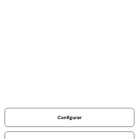
Tus objetivos son
nuestros
únicos
objetivos.
Configurar
Información Legal
Sostenibilidad
Mapa Web
Aviso
.
.
.
legal
Cookies
.