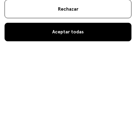
Rechazar
Aceptar todas
Multifondo Europa
Desde 2003, la estrategia de selección de
Multifondo Europa aporta rendimientos