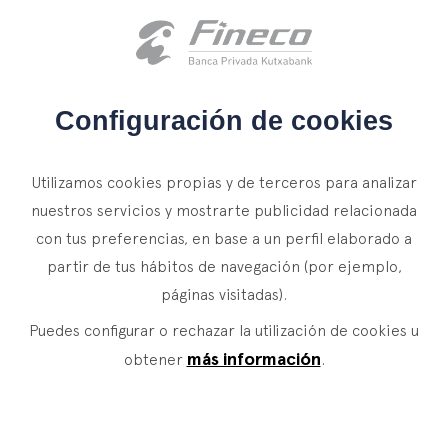
Acceso clientes
es
eus
en
INICIO
Configuración de cookies
QUIÉNES SOMOS
ASSET MANAGEMENT · ESTRATEGIAS
Utilizamos cookies propias y de terceros para analizar
ESPECIALISTAS
SERVICIOS
nuestros servicios y mostrarte publicidad relacionada
con tus preferencias, en base a un perfil elaborado a
WEALTH MANAGEMENT
NOTICIAS
Estrategias especialistas
partir de tus hábitos de navegación (por ejemplo,
Banca Privada
CONTACTO
páginas visitadas).
Actualidad
Explotamos las ineficiencias de los mercados de
Family Office
Puedes configurar o rechazar la utilización de cookies u
ÚNETE A NUESTRO EQUIPO
renta fija y renta variable con un enfoque
Finacademia
más información
obtener
.
Servicios de Valor
"contrarian" de largo plazo. Lo hacemos de forma
programada y consistente, combinando estrategias
ACCESO CLIENTES
ASSET
MANAGEMENT
propias con la selección de los mejores
especialistas.