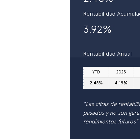
Rentabilidad Acumula
3.92%
Rentabilidad Anual
YTD
2025
2.48%
4.19%
"Las cifras de rentabil
pasados y no son garan
rendimientos futuros"