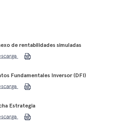
exo de rentabilidades simuladas
escarga
tos Fundamentales Inversor (DFI)
escarga
cha Estrategia
escarga