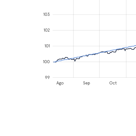
103
102
104
101
100
99
Ago
Jun
Sep
Jul
Ago
Sep
Oct
L