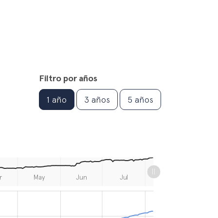
Filtro por años
1 año
3 años
5 años
r
May
Jun
Jul