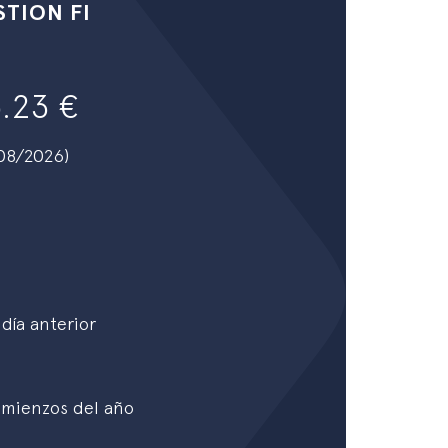
TION FI
45.23
/08/2026)
día anterior
omienzos del año