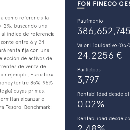
FON FINECO GES
ma como referencia la
Patrimonio
m + 2%, buscando una
386,652,7
 al índice de referencia
izonte entre 6 y 24
Valor Liquidativo (06
ará renta fija con una
24.2256
elección de activos de
urrentes de venta de
Partícipes
(por ejemplo, Eurostoxx
3,797
e money (entre 85%-95%
ategia) cuyas primas,
Rentabilidad desde el 
 permitan alcanzar el
0.02%
ra Tesoro. Benchmark:
Rentabilidad desde c
2.48%