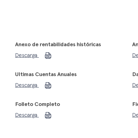
Anexo de rentabilidades históricas
An
Descarga
D
Ultimas Cuentas Anuales
Da
Descarga
D
Folleto Completo
Fi
Descarga
D