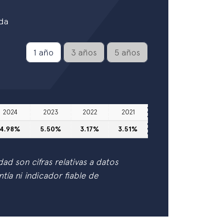
da
1 año
3 años
5 años
2024
2023
2022
2021
4.98%
5.50%
3.17%
3.51%
idad son cifras relativas a datos
tía ni indicador fiable de