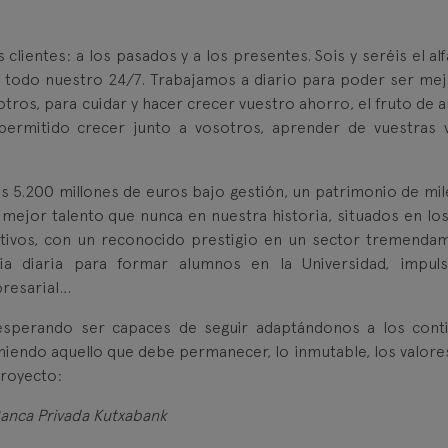
lientes: a los pasados y a los presentes. Sois y seréis el alfa
 todo nuestro 24/7. Trabajamos a diario para poder ser mej
otros, para cuidar y hacer crecer vuestro ahorro, el fruto de 
permitido crecer junto a vosotros, aprender de vuestras v
os 5.200 millones de euros bajo gestión, un patrimonio de mil
y mejor talento que nunca en nuestra historia, situados en lo
activos, con un reconocido prestigio en un sector tremenda
ia diaria para formar alumnos en la Universidad, impul
resarial…
esperando ser capaces de seguir adaptándonos a los cont
iendo aquello que debe permanecer, lo inmutable, los valore
proyecto:
Banca Privada Kutxabank