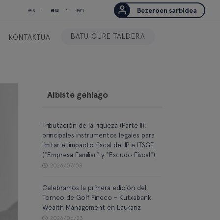
es
eu
en
Bezeroen sarbidea
BATU GURE TALDERA
KONTAKTUA
Albiste gehiago
Tributación de la riqueza (Parte II):
principales instrumentos legales para
limitar el impacto fiscal del IP e ITSGF
("Empresa Familiar" y "Escudo Fiscal")
2026/07/08
Celebramos la primera edición del
Torneo de Golf Fineco - Kutxabank
Wealth Management en Laukariz
2026/06/23