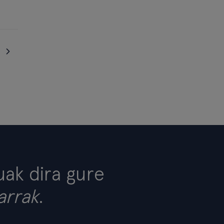
ak dira gure
arrak
.