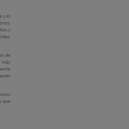
 y el
ores,
años y
idas,
es de
s más
mente
sando
inuos
s que