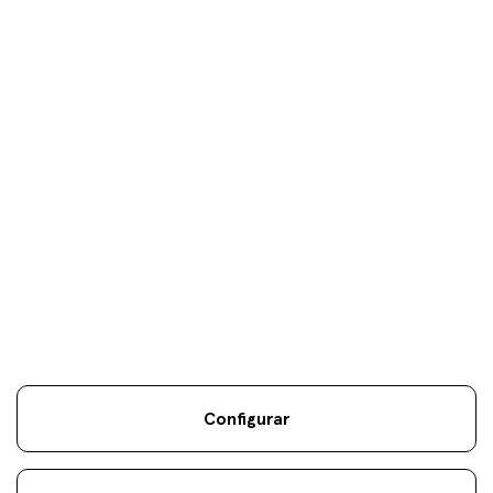
Tus objetivos son
nuestros
únicos
objetivos.
Configurar
Información Legal
Sostenibilidad
Mapa Web
Aviso
.
.
.
legal
Cookies
.