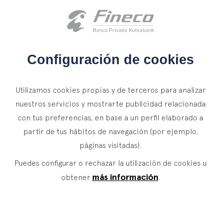
Acceso clientes
es
eus
en
INICIO
Configuración de cookies
QUIÉNES SOMOS
NOTICIAS
Utilizamos cookies propias y de terceros para analizar
SERVICIOS
nuestros servicios y mostrarte publicidad relacionada
Un lugar donde el esfuerzo
con tus preferencias, en base a un perfil elaborado a
WEALTH MANAGEMENT
NOTICIAS
partir de tus hábitos de navegación (por ejemplo,
significa avanzar
Banca Privada
CONTACTO
páginas visitadas).
Actualidad
Family Office
Jornadas de formación, relaciones con
Puedes configurar o rechazar la utilización de cookies u
ÚNETE A NUESTRO EQUIPO
Finacademia
instituciones educativas, sociales y culturales,
Servicios de Valor
más información
obtener
.
contactos con expertos globales, foros de
innovación, encuentros con clientes, etc. Multitud
ASSET
MANAGEMENT
ACCESO CLIENTES
de ocasiones para aprender y compartir.