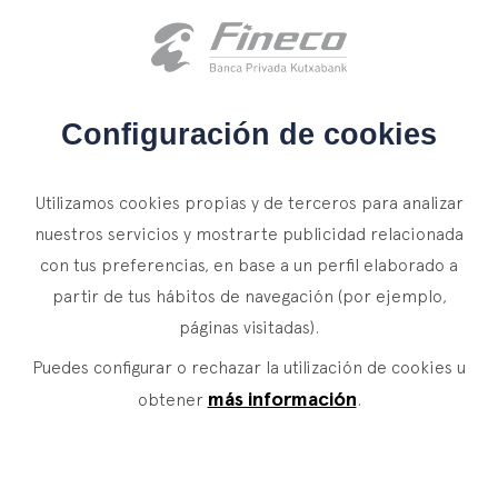
Acceso clientes
es
eus
en
INICIO
Configuración de cookies
QUIÉNES SOMOS
Utilizamos cookies propias y de terceros para analizar
SERVICIOS
nuestros servicios y mostrarte publicidad relacionada
con tus preferencias, en base a un perfil elaborado a
WEALTH MANAGEMENT
NOTICIAS
partir de tus hábitos de navegación (por ejemplo,
Banca Privada
CONTACTO
páginas visitadas).
Actualidad
Family Office
Puedes configurar o rechazar la utilización de cookies u
ÚNETE A NUESTRO EQUIPO
Finacademia
Servicios de Valor
más información
obtener
.
ACCESO CLIENTES
ASSET
MANAGEMENT