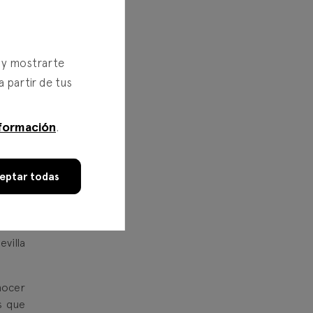
s y mostrarte
a partir de tus
formación
.
eptar todas
villa
nocer
s que