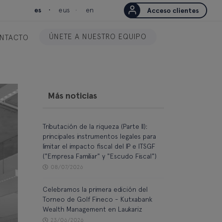
es
eus
en
Acceso clientes
ÚNETE A NUESTRO EQUIPO
NTACTO
Más noticias
Tributación de la riqueza (Parte II):
principales instrumentos legales para
limitar el impacto fiscal del IP e ITSGF
("Empresa Familiar" y "Escudo Fiscal")
08/07/2026
Celebramos la primera edición del
Torneo de Golf Fineco - Kutxabank
Wealth Management en Laukariz
23/06/2026