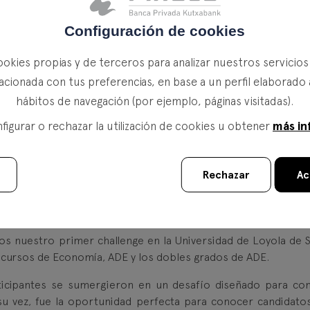
Configuración de cookies
ookies propias y de terceros para analizar nuestros servicio
acionada con tus preferencias, en base a un perfil elaborado 
a Kutxabank vinculada al
hábitos de navegación (por ejemplo, páginas visitadas).
más in
igurar o rechazar la utilización de cookies u obtener
Rechazar
Ac
 Universidad de Loyola de Sevilla!
s nuestro primer challenge en la Universidad de Loyola de Se
s cursos de Economía, ADE y los dobles grados de ADE.
icipantes se sumergieron en un desafío diseñado para co
a su vez, fue la oportunidad perfecta para conocer candidato