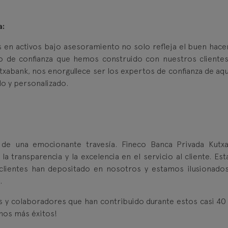
a:
s en activos bajo asesoramiento no solo refleja el buen hace
lo de confianza que hemos construido con nuestros clientes
txabank, nos enorgullece ser los expertos de confianza de aqu
o y personalizado.
de una emocionante travesía. Fineco Banca Privada Kutx
a transparencia y la excelencia en el servicio al cliente. Es
 clientes han depositado en nosotros y estamos ilusionado
.
 y colaboradores que han contribuido durante estos casi 40
hos más éxitos!