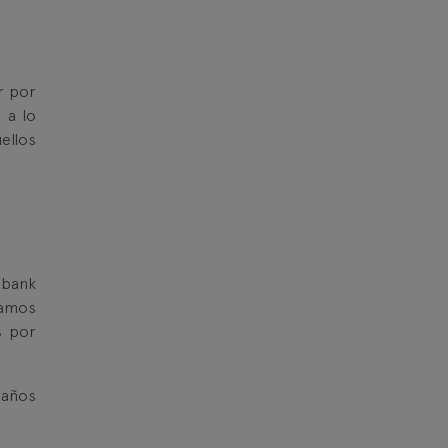
r por
 a lo
ellos
abank
tamos
s por
 años