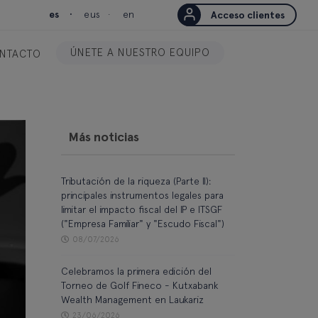
es
eus
en
Acceso clientes
ÚNETE A NUESTRO EQUIPO
NTACTO
Más noticias
Tributación de la riqueza (Parte II):
principales instrumentos legales para
limitar el impacto fiscal del IP e ITSGF
("Empresa Familiar" y "Escudo Fiscal")
08/07/2026
Celebramos la primera edición del
Torneo de Golf Fineco - Kutxabank
Wealth Management en Laukariz
23/06/2026