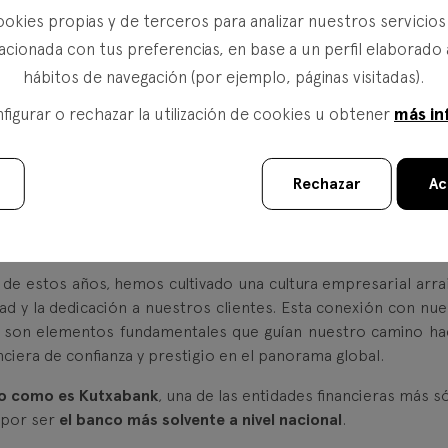
te confío en nosotros y desde entonces Fineco Banca Pr
ookies propias y de terceros para analizar nuestros servicio
do en el mundo financiero, consolidándose como un referen
acionada con tus preferencias, en base a un perfil elaborado 
patrimonios. Fineco Banca Privada Kutxabank ha evolucionado c
hábitos de navegación (por ejemplo, páginas visitadas).
do y siempre comprometida con la satisfacción del cliente.
más in
igurar o rechazar la utilización de cookies u obtener
s significativos que han contribuido a nuestra reputaci
 cierre de octubre hemos revalidado nuestra segunda posici
las" elaborado por Morningstar en la categoría Grandes Gestora
Rechazar
Ac
ado de la calidad de nuestras estrategias de inversión y la con
Además, nos enorgullece el buen compartamiento y la solide
os fondos.
 de estos años, hemos cultivado una cultura empresarial arra
dad y la dedicación a nuestros clientes. Esta conexión con nue
s son elementos fundamentales que guían nuestro camino hac
ciera de confianza y prestigio en el panorama global.
o como es Kutxabank
, una de las entidades financieras más s
 por ser
el banco más solvente a nivel nacional
.