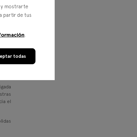
ivada
s y mostrarte
te en
a partir de tus
on el
formación
.
ón de
ón en
La
s (
eptar todas
fianza
z que
igada
stras
ia el
ólidas