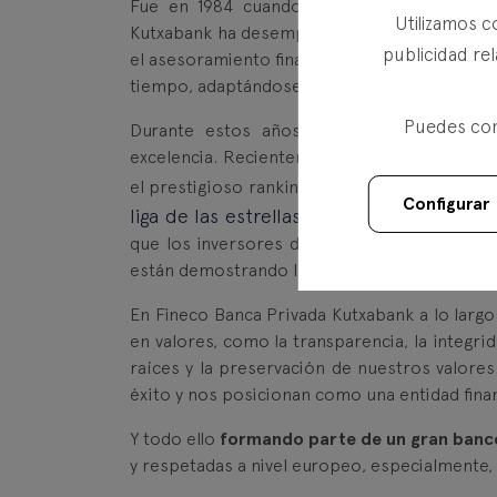
Fue en 1984 cuando nuestro primer clien
Utilizamos c
Kutxabank ha desempeñado un papel destaca
publicidad rel
el asesoramiento financiero y la gestión de 
tiempo, adaptándose a los cambios del merca
Puedes conf
Durante estos años, hemos alcanzado hito
excelencia. Recientemente, con los datos de
el prestigioso ranking "La liga de las estrel
Configurar
liga de las estrellas | Morningstar
), result
que los inversores depositan en nosotros. 
están demostrando las inversiones de nuestr
En Fineco Banca Privada Kutxabank a lo largo
en valores, como la transparencia, la integri
raíces y la preservación de nuestros valore
éxito y nos posicionan como una entidad finan
Y todo ello
formando parte de un gran banc
y respetadas a nivel europeo, especialmente,