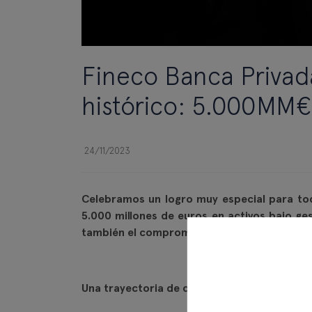
Fineco Banca Privad
histórico: 5.000MM€ 
24/11/2023
Celebramos un logro muy especial para tod
5.000 millones de euros en activos bajo ges
también el compromiso constante con la exce
Una trayectoria de casi 40 años de éxito: