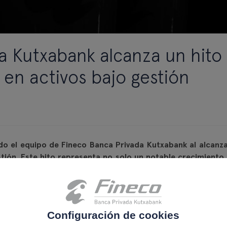
a Kutxabank alcanza un hito
en activos bajo gestión
o el equipo de Fineco Banca Privada Kutxabank al alcanza
tión. Este hito representa no solo un notable crecimiento,
lencia y la confianza de nuestros clientes.
Configuración de cookies