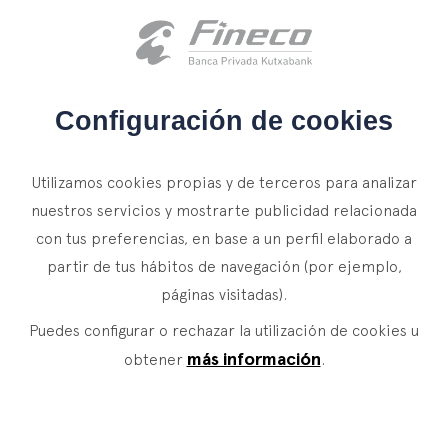
Acceso clientes
es
eus
en
INICIO
Configuración de cookies
QUIÉNES SOMOS
Utilizamos cookies propias y de terceros para analizar
SERVICIOS
nuestros servicios y mostrarte publicidad relacionada
con tus preferencias, en base a un perfil elaborado a
WEALTH MANAGEMENT
NOTICIAS
partir de tus hábitos de navegación (por ejemplo,
Banca Privada
CONTACTO
páginas visitadas).
Actualidad
Family Office
Puedes configurar o rechazar la utilización de cookies u
ÚNETE A NUESTRO EQUIPO
Finacademia
Servicios de Valor
más información
obtener
.
ACCESO CLIENTES
ASSET
MANAGEMENT