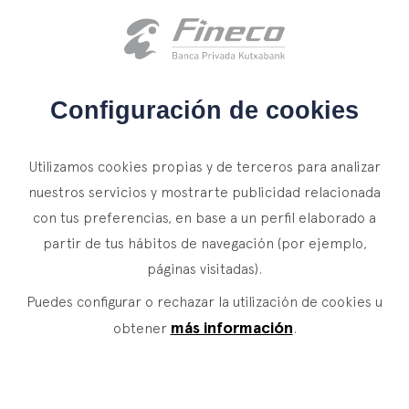
Acceso clientes
es
eus
en
INICIO
Configuración de cookies
QUIÉNES SOMOS
Utilizamos cookies propias y de terceros para analizar
SERVICIOS
nuestros servicios y mostrarte publicidad relacionada
con tus preferencias, en base a un perfil elaborado a
WEALTH MANAGEMENT
NOTICIAS
partir de tus hábitos de navegación (por ejemplo,
Banca Privada
CONTACTO
páginas visitadas).
Actualidad
Family Office
Puedes configurar o rechazar la utilización de cookies u
ÚNETE A NUESTRO EQUIPO
Finacademia
Servicios de Valor
más información
obtener
.
ACCESO CLIENTES
ASSET
MANAGEMENT