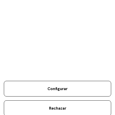
Tus objetivos son
nuestros
únicos
objetivos.
Configurar
Información Legal
Sostenibilidad
Mapa Web
Aviso
.
.
.
legal
Cookies
.
Rechazar
atencionalcliente@fineco.com
© 2022 Fineco