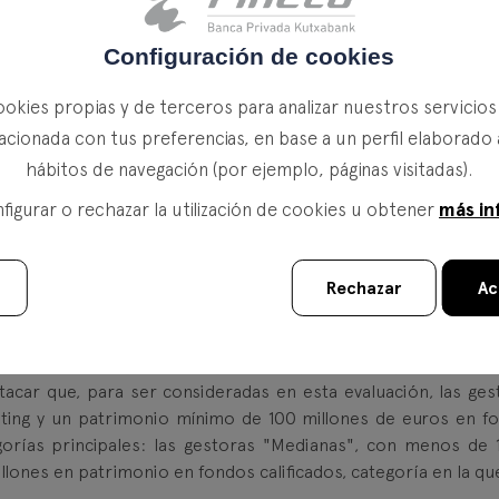
Configuración de cookies
ookies propias y de terceros para analizar nuestros servicio
en Morningstar
acionada con tus preferencias, en base a un perfil elaborado 
hábitos de navegación (por ejemplo, páginas visitadas).
más in
igurar o rechazar la utilización de cookies u obtener
Rechazar
Ac
l trimestre ocupando el
tercer puesto en el Ranking de Gr
orningstar
.
ras españolas según el rating a 3 años ponderado por el patri
tacar que, para ser consideradas en esta evaluación, las ges
ting y un patrimonio mínimo de 100 millones de euros en f
gorías principales: las gestoras "Medianas", con menos de 
illones en patrimonio en fondos calificados, categoría en la qu