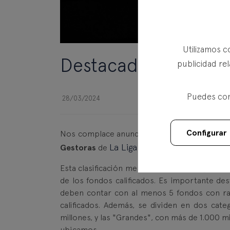
Utilizamos c
Destacada posición 
publicidad rel
Puedes conf
28/03/2024
Configurar
Nos complace anunciar que hemos cerrado e
La Liga de Las Estrellas de M
Gestoras
de
Esta clasificación mensual evalúa a las gesto
de los fondos calificados. Es importante des
deben contar con al menos 5 fondos con ra
calificados. Además, se dividen en dos cate
millones, y las "Grandes", con más de 1.000 m
ubicamos.