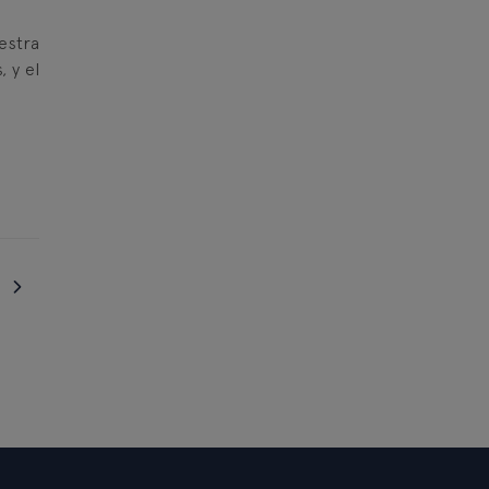
estra
 y el