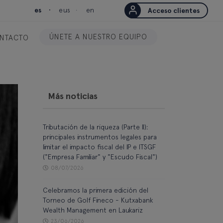
es
eus
en
Acceso clientes
ÚNETE A NUESTRO EQUIPO
NTACTO
Más noticias
Tributación de la riqueza (Parte II):
principales instrumentos legales para
limitar el impacto fiscal del IP e ITSGF
("Empresa Familiar" y "Escudo Fiscal")
08/07/2026
Celebramos la primera edición del
Torneo de Golf Fineco - Kutxabank
Wealth Management en Laukariz
23/06/2026