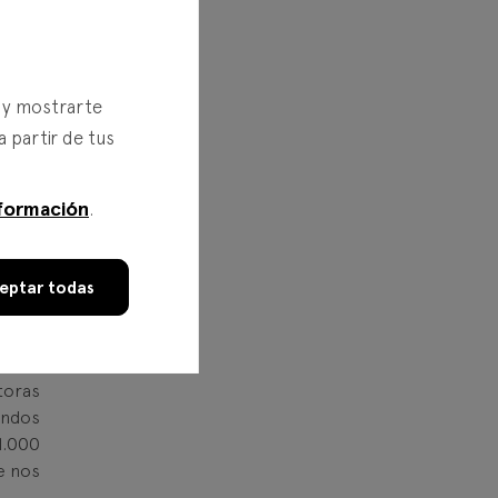
s y mostrarte
a partir de tus
formación
.
eptar todas
andes
monio
toras
ondos
1.000
e nos