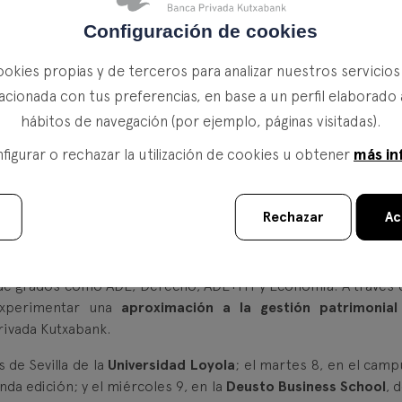
Configuración de cookies
ookies propias y de terceros para analizar nuestros servicio
 compromiso con el talent
acionada con tus preferencias, en base a un perfil elaborado 
hábitos de navegación (por ejemplo, páginas visitadas).
edición del Fineco Challenge
más in
igurar o rechazar la utilización de cookies u obtener
Rechazar
Ac
adas del
Fineco Challenge
, un reto diseñado para acercar nu
s de grados como ADE, Derecho, ADE+ITI y Economía. A través 
experimentar una
aproximación a la gestión patrimonial
rivada Kutxabank.
 de Sevilla de la
Universidad Loyola
; el martes 8, en el camp
da edición; y el miércoles 9, en la
Deusto Business School
, 