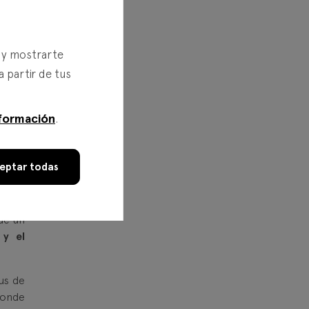
s y mostrarte
o
a partir de tus
formación
.
eptar todas
estro
de un
 y el
us de
donde