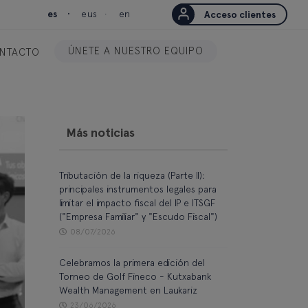
es
eus
en
Acceso clientes
ÚNETE A NUESTRO EQUIPO
NTACTO
Más noticias
Tributación de la riqueza (Parte II):
principales instrumentos legales para
limitar el impacto fiscal del IP e ITSGF
("Empresa Familiar" y "Escudo Fiscal")
08/07/2026
Celebramos la primera edición del
Torneo de Golf Fineco - Kutxabank
Wealth Management en Laukariz
23/06/2026