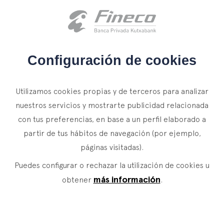
Acceso clientes
es
eus
en
INICIO
Configuración de cookies
QUIÉNES SOMOS
Utilizamos cookies propias y de terceros para analizar
SERVICIOS
nuestros servicios y mostrarte publicidad relacionada
con tus preferencias, en base a un perfil elaborado a
WEALTH MANAGEMENT
NOTICIAS
partir de tus hábitos de navegación (por ejemplo,
Banca Privada
CONTACTO
páginas visitadas).
Actualidad
Family Office
Puedes configurar o rechazar la utilización de cookies u
ÚNETE A NUESTRO EQUIPO
Finacademia
Servicios de Valor
más información
obtener
.
ACCESO CLIENTES
ASSET
MANAGEMENT