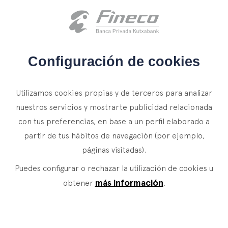
Acceso clientes
es
eus
en
INICIO
Configuración de cookies
QUIÉNES SOMOS
Utilizamos cookies propias y de terceros para analizar
SERVICIOS
nuestros servicios y mostrarte publicidad relacionada
con tus preferencias, en base a un perfil elaborado a
WEALTH MANAGEMENT
NOTICIAS
partir de tus hábitos de navegación (por ejemplo,
Banca Privada
CONTACTO
páginas visitadas).
Actualidad
Family Office
Puedes configurar o rechazar la utilización de cookies u
ÚNETE A NUESTRO EQUIPO
Finacademia
Servicios de Valor
más información
obtener
.
ACCESO CLIENTES
ASSET
MANAGEMENT