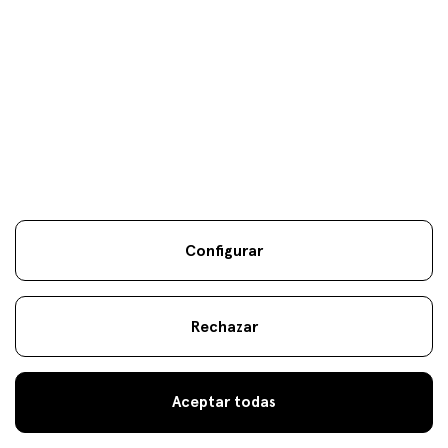
Estrategias Especialistas
es
eus
en
Información Legal
Sostenibilidad
Mapa Web
Aviso
.
.
.
legal
Cookies
.
atencionalcliente@fineco.com
© 2022 Fineco
944 000 300
Configurar
Rechazar
Aceptar todas