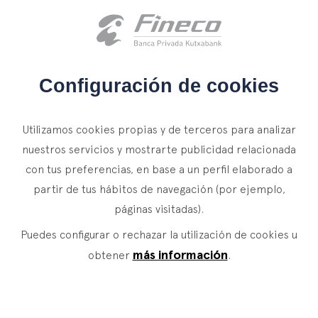
Acceso clientes
es
eus
en
INICIO
Configuración de cookies
QUIÉNES SOMOS
Utilizamos cookies propias y de terceros para analizar
SERVICIOS
nuestros servicios y mostrarte publicidad relacionada
con tus preferencias, en base a un perfil elaborado a
WEALTH MANAGEMENT
NOTICIAS
partir de tus hábitos de navegación (por ejemplo,
Banca Privada
CONTACTO
Tus objetivos son
páginas visitadas).
Actualidad
Family Office
Puedes configurar o rechazar la utilización de cookies u
nuestros
únicos
ÚNETE A NUESTRO EQUIPO
Finacademia
Servicios de Valor
más información
obtener
.
objetivos.
ASSET
MANAGEMENT
ACCESO CLIENTES