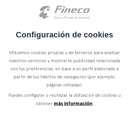
Acceso clientes
es
eus
en
INICIO
Configuración de cookies
QUIÉNES SOMOS
Utilizamos cookies propias y de terceros para analizar
SERVICIOS
nuestros servicios y mostrarte publicidad relacionada
con tus preferencias, en base a un perfil elaborado a
WEALTH MANAGEMENT
NOTICIAS
partir de tus hábitos de navegación (por ejemplo,
Banca Privada
CONTACTO
páginas visitadas).
Actualidad
Family Office
Puedes configurar o rechazar la utilización de cookies u
ÚNETE A NUESTRO EQUIPO
Finacademia
Servicios de Valor
más información
obtener
.
ACCESO CLIENTES
ASSET
MANAGEMENT