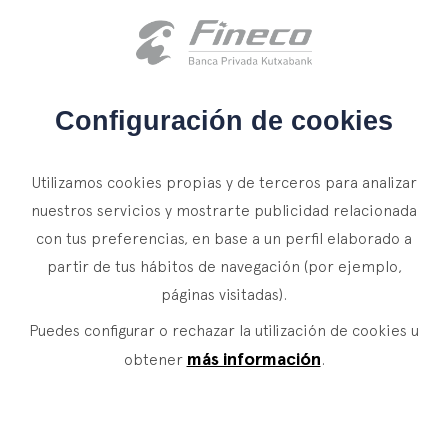
Acceso clientes
es
eus
en
INICIO
Configuración de cookies
QUIÉNES SOMOS
Utilizamos cookies propias y de terceros para analizar
SERVICIOS
nuestros servicios y mostrarte publicidad relacionada
con tus preferencias, en base a un perfil elaborado a
WEALTH MANAGEMENT
NOTICIAS
partir de tus hábitos de navegación (por ejemplo,
Banca Privada
CONTACTO
páginas visitadas).
Actualidad
Family Office
Puedes configurar o rechazar la utilización de cookies u
ÚNETE A NUESTRO EQUIPO
Finacademia
Servicios de Valor
más información
obtener
.
ACCESO CLIENTES
ASSET
MANAGEMENT