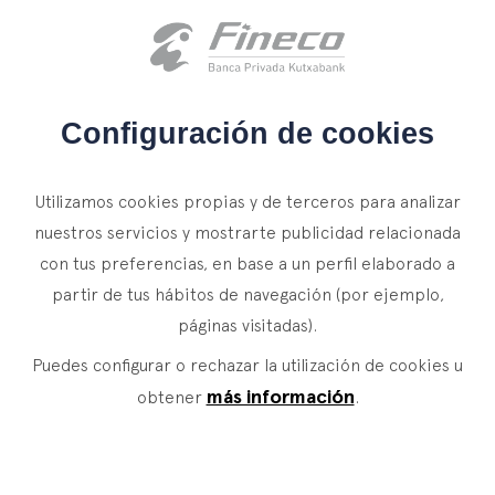
Acceso clientes
es
eus
en
INICIO
Configuración de cookies
QUIÉNES SOMOS
Utilizamos cookies propias y de terceros para analizar
SERVICIOS
nuestros servicios y mostrarte publicidad relacionada
con tus preferencias, en base a un perfil elaborado a
WEALTH MANAGEMENT
NOTICIAS
partir de tus hábitos de navegación (por ejemplo,
Banca Privada
CONTACTO
páginas visitadas).
Actualidad
Family Office
Puedes configurar o rechazar la utilización de cookies u
ÚNETE A NUESTRO EQUIPO
Finacademia
Servicios de Valor
más información
obtener
.
ACCESO CLIENTES
ASSET
MANAGEMENT