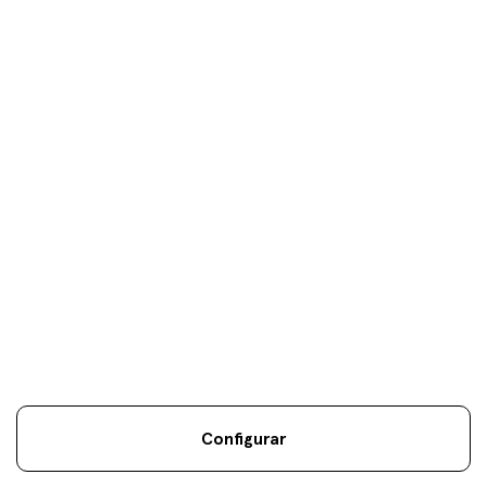
Tus objetivos son
nuestros
únicos
objetivos.
Configurar
Información Legal
Sostenibilidad
Mapa Web
Aviso
.
.
.