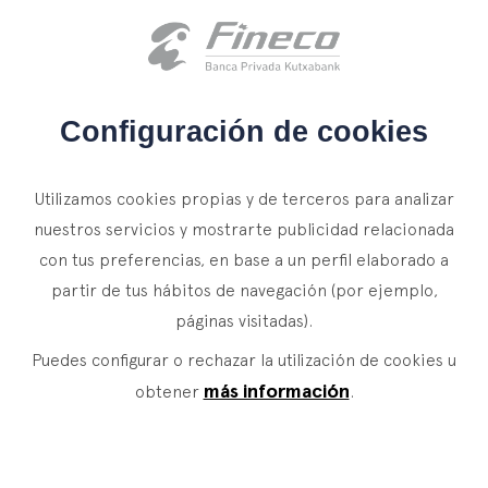
Acceso clientes
es
eus
en
INICIO
Configuración de cookies
QUIÉNES SOMOS
Utilizamos cookies propias y de terceros para analizar
SERVICIOS
nuestros servicios y mostrarte publicidad relacionada
con tus preferencias, en base a un perfil elaborado a
WEALTH MANAGEMENT
NOTICIAS
partir de tus hábitos de navegación (por ejemplo,
Banca Privada
CONTACTO
páginas visitadas).
Actualidad
Family Office
Puedes configurar o rechazar la utilización de cookies u
ÚNETE A NUESTRO EQUIPO
Finacademia
Servicios de Valor
más información
obtener
.
ACCESO CLIENTES
ASSET
MANAGEMENT