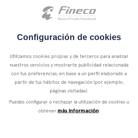
Acceso clientes
es
eus
en
INICIO
Configuración de cookies
QUIÉNES SOMOS
Utilizamos cookies propias y de terceros para analizar
SERVICIOS
nuestros servicios y mostrarte publicidad relacionada
con tus preferencias, en base a un perfil elaborado a
WEALTH MANAGEMENT
NOTICIAS
partir de tus hábitos de navegación (por ejemplo,
Banca Privada
CONTACTO
páginas visitadas).
Actualidad
Family Office
Puedes configurar o rechazar la utilización de cookies u
ÚNETE A NUESTRO EQUIPO
Finacademia
Servicios de Valor
más información
obtener
.
ACCESO CLIENTES
ASSET
MANAGEMENT