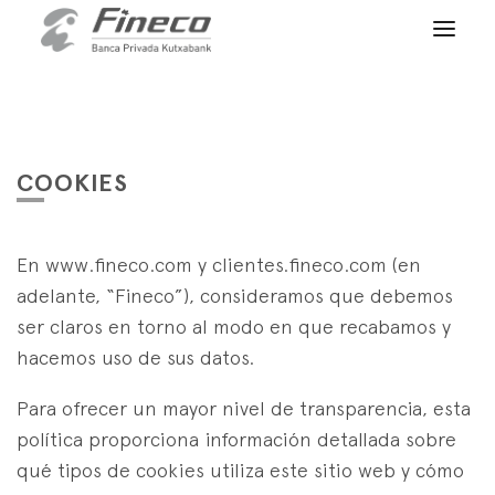
Acceso clientes
es
eus
en
INICIO
QUIÉNES SOMOS
COOKIES
SERVICIOS
En www.fineco.com y clientes.fineco.com (en
WEALTH MANAGEMENT
NOTICIAS
adelante, “Fineco”), consideramos que debemos
Banca Privada
CONTACTO
ser claros en torno al modo en que recabamos y
Actualidad
Family Office
hacemos uso de sus datos.
ÚNETE A NUESTRO EQUIPO
Finacademia
Servicios de Valor
Para ofrecer un mayor nivel de transparencia, esta
política proporciona información detallada sobre
ACCESO CLIENTES
ASSET
MANAGEMENT
qué tipos de cookies utiliza este sitio web y cómo