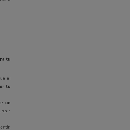
ra tu
ue el
er tu
er un
anzar
ertir,