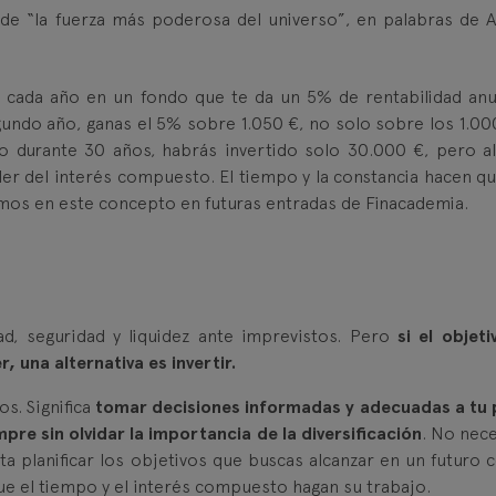
e “la fuerza más poderosa del universo”, en palabras de A
 cada año en un fondo que te da un 5% de rentabilidad anua
undo año, ganas el 5% sobre 1.050 €, no solo sobre los 1.000
to durante 30 años, habrás invertido solo 30.000 €, pero al 
er del interés compuesto. El tiempo y la constancia hacen qu
emos en este concepto en futuras entradas de Finacademia.
ad, seguridad y liquidez ante imprevistos. Pero
si el objeti
, una alternativa es invertir.
os. Significa
tomar decisiones informadas y adecuadas a tu p
pre sin olvidar la importancia de la diversificación
. No nece
a planificar los objetivos que buscas alcanzar en un futuro c
ue el tiempo y el interés compuesto hagan su trabajo.