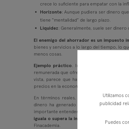
crece lo suficiente para empatar con la i
Horizonte
: Aunque pudiera ser dinero que
tiene “mentalidad” de largo plazo.
Liquidez
: Generalmente, suele ser dinero 
El enemigo del ahorrador es un impuesto invi
bienes y servicios a lo largo del tiempo, lo 
menos cosas.
Ejemplo práctico
. Imagina que decides aho
remunerada que ofrece una rentabilidad del 0,5
vista, parece que has ganado dinero. Sin em
precios en la economía habrán subido, y lo q
Utilizamos c
En términos reales, a pesar de que tu cue
publicidad rel
dinero ha generado rendimiento, sí,
pero n
importante entender que
aunque un vehículo
iguala o supera la inflación, estás perdiend
Puedes conf
Finacademia.