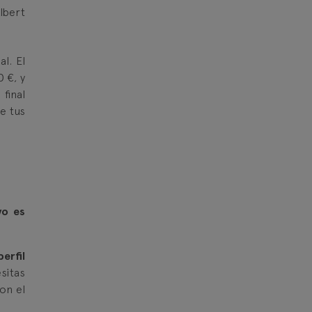
lbert
l. El
 €, y
final
e tus
vo es
erfil
sitas
on el