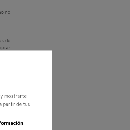
ho no
os de
mprar
uenta
simple
, los
s y mostrarte
o
. Tu
a partir de tus
s
. Es
ce no
as de
formación
.