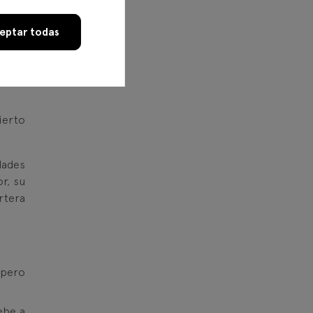
eptar todas
en la
cierto
dades
r, su
rtera
, pero
ebe a