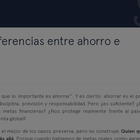
iferencias entre ahorro e
 que lo importante es ahorrar”. Y es cierto: ahorrar es el p
disciplina, previsión y responsabilidad. Pero ¿es suficiente? ¿
s metas financieras? ¿Nos protege realmente frente al pas
omía global?
n el mejor de los casos, preserva, pero no construye.
Quien q
s allá
. Porque cuando hablamos de metas reales, como garan