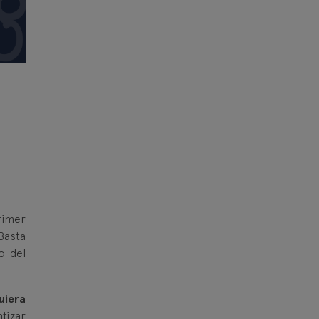
rimer
Basta
o del
uiera
tizar