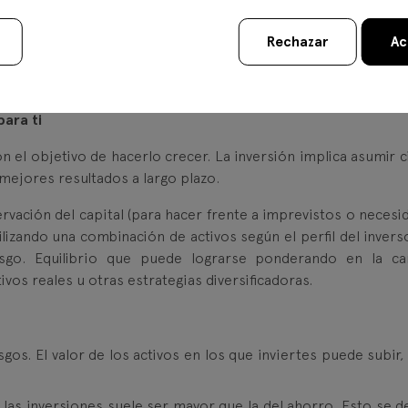
Rechazar
Ac
 dinero no pierda valor con el tiempo? La respuesta está 
para ti
con el objetivo de hacerlo crecer. La inversión implica asumir 
 mejores resultados a largo plazo.
ervación del capital (para hacer frente a imprevistos o necesi
lizando una combinación de activos según el perfil del inverso
esgo. Equilibrio que puede lograrse ponderando en la ca
tivos reales u otras estrategias diversificadoras.
esgos. El valor de los activos en los que inviertes puede subir
e las inversiones suele ser mayor que la del ahorro. Esto se d