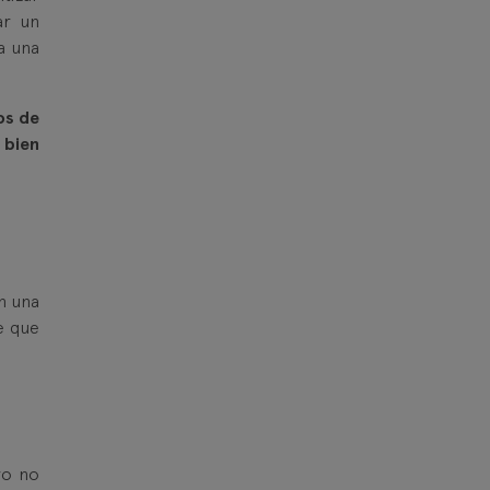
ar un
a una
os de
 bien
n una
e que
ro no