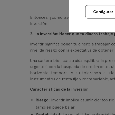
Configurar
Entonces, ¿cómo asegurarnos de que nuestro
inversión.
2. La inversión: Hacer que tu dinero trabaje 
Invertir significa poner tu dinero a trabajar 
nivel de riesgo con la expectativa de obtener
Una cartera bien construida equilibra la pres
urgentes) con la búsqueda de crecimiento, uti
horizonte temporal y su tolerancia al ri
instrumentos de renta fija y renta variable, ac
Características de la inversión:
Riesgo
: Invertir implica asumir ciertos ri
también puede bajar.
Rentabilidad
: La rentabilidad potencial d