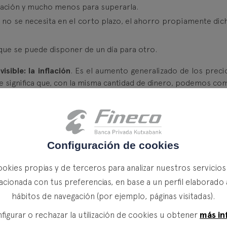
nflación y mucho menos para superarla.
 no se necesita en el corto plazo, el ahorro propiamente dic
que se puede disponer de un día para otro.
sible: la inflación
. Es el aumento generalizado de los preci
que significa que, con la misma cantidad de dinero, podemos co
rrar 1.000 euros y los depositas durante un año en una c
% anual. Al finalizar el año, tu saldo será de 1.005 euros. A 
bargo, si durante ese mismo año la inflación ha sido del 2%
Configuración de cookies
ue antes costaba 1.000 euros ahora cuesta 1.020.
ookies propias y de terceros para analizar nuestros servicio
nta ha crecido nominalmente,
has perdido poder adquisitiv
acionada con tus preferencias, en base a un perfil elaborado 
o el suficiente como para compensar la subida de precio
hábitos de navegación (por ejemplo, páginas visitadas).
 de ahorro esté remunerado, si el tipo de interés que ofre
o valor real
. Profundizaremos en esta idea en futuras entrad
más in
igurar o rechazar la utilización de cookies u obtener