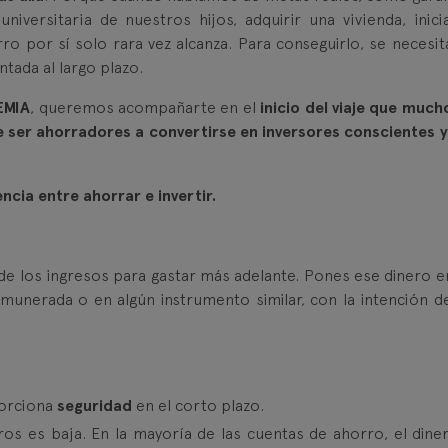
universitaria de nuestros hijos, adquirir una vivienda, inici
ro por sí solo rara vez alcanza. Para conseguirlo, se necesit
ntada al largo plazo.
EMIA
, queremos acompañarte en el
inicio del viaje que much
e ser ahorradores a convertirse en inversores conscientes y
encia entre ahorrar e invertir.
e los ingresos para gastar más adelante. Pones ese dinero e
emunerada o en algún instrumento similar, con la intención d
oporciona
seguridad
en el corto plazo.
rros es baja. En la mayoría de las cuentas de ahorro, el dine