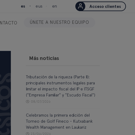
es
eus
en
Acceso clientes
ÚNETE A NUESTRO EQUIPO
NTACTO
Más noticias
Tributación de la riqueza (Parte II):
principales instrumentos legales para
limitar el impacto fiscal del IP e ITSGF
("Empresa Familiar" y "Escudo Fiscal")
08/07/2026
Celebramos la primera edición del
Torneo de Golf Fineco - Kutxabank
Wealth Management en Laukariz
23/06/2026