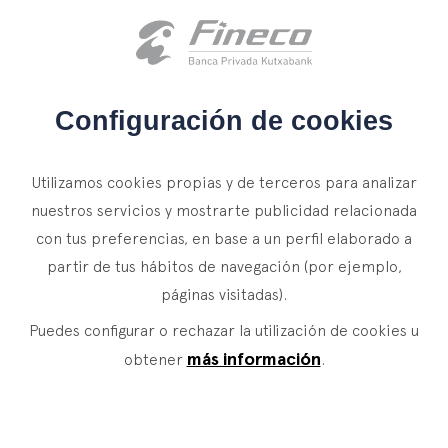
Acceso clientes
es
eus
en
INICIO
Configuración de cookies
QUIÉNES SOMOS
Utilizamos cookies propias y de terceros para analizar
SERVICIOS
nuestros servicios y mostrarte publicidad relacionada
con tus preferencias, en base a un perfil elaborado a
WEALTH MANAGEMENT
NOTICIAS
partir de tus hábitos de navegación (por ejemplo,
Banca Privada
CONTACTO
páginas visitadas).
Actualidad
Family Office
Puedes configurar o rechazar la utilización de cookies u
ÚNETE A NUESTRO EQUIPO
Finacademia
Servicios de Valor
más información
obtener
.
ACCESO CLIENTES
ASSET
MANAGEMENT