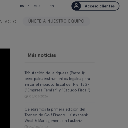
es
eus
en
Acceso clientes
ÚNETE A NUESTRO EQUIPO
NTACTO
Más noticias
Tributación de la riqueza (Parte II):
principales instrumentos legales para
limitar el impacto fiscal del IP e ITSGF
("Empresa Familiar" y "Escudo Fiscal")
08/07/2026
Celebramos la primera edición del
Torneo de Golf Fineco - Kutxabank
Wealth Management en Laukariz
23/06/2026