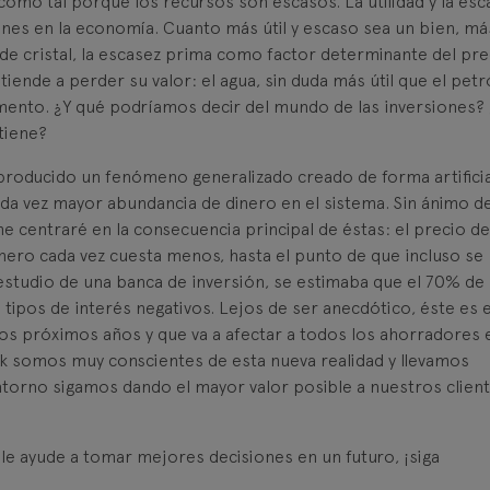
como tal porque los recursos son escasos. La utilidad y la esc
enes en la economía. Cuanto más útil y escaso sea un bien, má
 de cristal, la escasez prima como factor determinante del pre
tiende a perder su valor: el agua, sin duda más útil que el petr
omento. ¿Y qué podríamos decir del mundo de las inversiones?
tiene?
 producido un fenómeno generalizado creado de forma artificia
ada vez mayor abundancia de dinero en el sistema. Sin ánimo d
 me centraré en la consecuencia principal de éstas: el precio de
dinero cada vez cuesta menos, hasta el punto de que incluso se
studio de una banca de inversión, se estimaba que el 70% de 
ipos de interés negativos. Lejos de ser anecdótico, éste es e
os próximos años y que va a afectar a todos los ahorradores 
nk somos muy conscientes de esta nueva realidad y llevamos
torno sigamos dando el mayor valor posible a nuestros client
le ayude a tomar mejores decisiones en un futuro, ¡siga