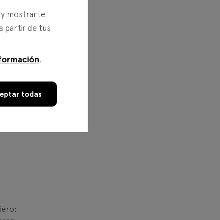
s y mostrarte
a partir de tus
formación
.
eptar todas
iero: