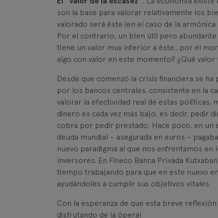
El “valor de la escasez”
. La economía existe 
son la base para valorar relativamente los bi
valorado será éste (en el caso de la armónica
Por el contrario, un bien útil pero abundante 
tiene un valor muy inferior a éste…por el m
algo con valor en este momento? ¿Qué valor 
Desde que comenzó la crisis financiera se ha
por los bancos centrales, consistente en la c
valorar la efectividad real de estas políticas,
dinero es cada vez más bajo, es decir, pedir 
cobra por pedir prestado. Hace poco, en un e
deuda mundial – asegurada en euros – pagaba t
nuevo paradigma al que nos enfrentamos en l
inversores. En Fineco Banca Privada Kutxaba
tiempo trabajando para que en este nuevo en
ayudándoles a cumplir sus objetivos vitales.
Con la esperanza de que esta breve reflexión 
disfrutando de la ópera!