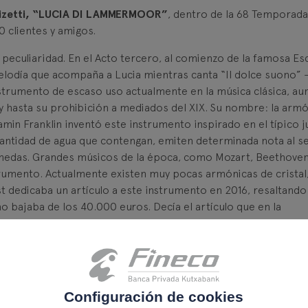
izetti, “LUCIA DI LAMMERMOOR”
, dentro de la 68 Temporada
 clientes y amigos.
eculiaridad. En el Acto tercero, al comienzo de la famosa Es
elodía que acompaña a Lucia mientras canta “Il dolce suono” –
instrumento de escaso uso actualmente en la música clásica, a
y hasta su prohibición a mediados del XIX. Su nombre: la arm
jamin Franklin inventó este instrumento inspirado en el típico 
cantidad de agua que contengan, emiten determinada nota al s
medas. Grandes músicos de la época, como Mozart, Beethove
rumento. Actualmente existen muy pocas armónicas de cristal
st dedicaba un artículo a este instrumento en 2016, resaltando 
 bajaba de los 40.000 euros. Decía el artículo que en la
umento son autodidactas y se pueden contar con los dedos de 
Configuración de cookies