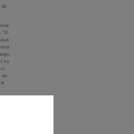
 de
cena
 “El
unque
ónica
juego
er su
n o
, de
la
una