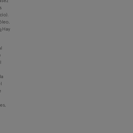
asez
s
cio).
óleo,
 ¿Hay
l
e
l
la
l
e
es,