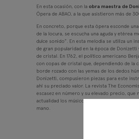
En esta ocasión, con la
obra maestra de Don
Ópera de ABAO, a la que asistieron más de 300
En concreto, porque esta ópera esconde una p
de la locura, se escucha una aguda y etérea m
dulce sonido”. En esta melodía se utiliza un 
de gran popularidad en la época de Donizetti 
de cristal. En 1762, el político americano Ben
con copas de cristal que, dependiendo de la 
borde rozado con las yemas de los dedos hú
Donizetti, compusieron piezas para este inst
ahí su preciado valor. La revista The Economi
escasez en número y su elevado precio, que no
actualidad los músicos que tocan este instr
mano.