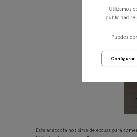
Utilizamos c
publicidad rel
Puedes conf
Configurar
Esta anécdota nos sirve de excusa para come