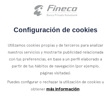
Acceso clientes
es
eus
en
INICIO
Configuración de cookies
QUIÉNES SOMOS
Utilizamos cookies propias y de terceros para analizar
SERVICIOS
nuestros servicios y mostrarte publicidad relacionada
con tus preferencias, en base a un perfil elaborado a
WEALTH MANAGEMENT
NOTICIAS
partir de tus hábitos de navegación (por ejemplo,
Banca Privada
CONTACTO
páginas visitadas).
Actualidad
Family Office
Puedes configurar o rechazar la utilización de cookies u
ÚNETE A NUESTRO EQUIPO
Finacademia
Servicios de Valor
más información
obtener
.
ACCESO CLIENTES
ASSET
MANAGEMENT