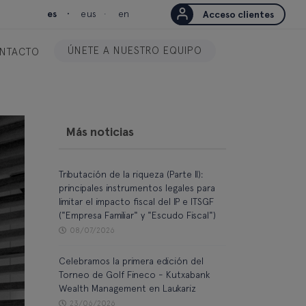
es
eus
en
Acceso clientes
ÚNETE A NUESTRO EQUIPO
NTACTO
Más noticias
Tributación de la riqueza (Parte II):
principales instrumentos legales para
limitar el impacto fiscal del IP e ITSGF
("Empresa Familiar" y "Escudo Fiscal")
08/07/2026
Celebramos la primera edición del
Torneo de Golf Fineco - Kutxabank
Wealth Management en Laukariz
23/06/2026