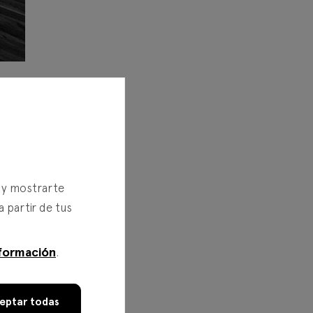
Banca
s y mostrarte
ia en
a partir de tus
rique
banca
formación
.
en la
es el
eptar todas