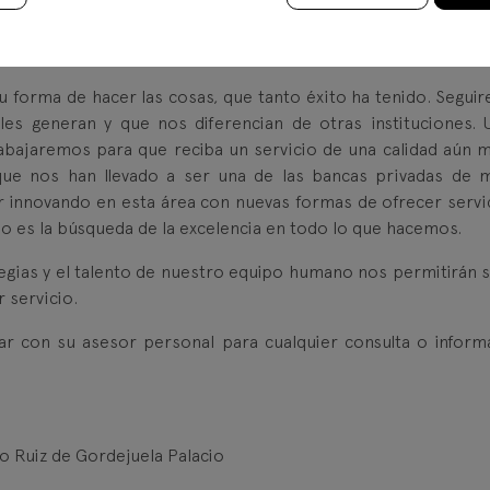
ianza y la de nuevos clientes. Con estos cambios, Kutxabank 
equipo y ampliará su oferta de productos de ahorro e inver
a ofrecerle un servicio aún más eficiente y personalizado.
 forma de hacer las cosas, que tanto éxito ha tenido. Segui
es generan y que nos diferencian de otras instituciones. 
abajaremos para que reciba un servicio de una calidad aún m
e nos han llevado a ser una de las bancas privadas de 
r innovando en esta área con nuevas formas de ofrecer servic
omo es la búsqueda de la excelencia en todo lo que hacemos.
egias y el talento de nuestro equipo humano nos permitirán s
 servicio.
ar con su asesor personal para cualquier consulta o inform
o Ruiz de Gordejuela Palacio