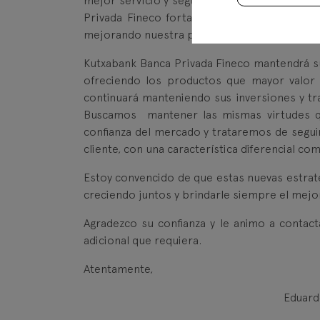
mejor servicio y seguir contando con su conf
Privada Fineco fortalecerá su estructura y 
mejorando nuestra plataforma tecnológica par
Kutxabank Banca Privada Fineco mantendrá su
ofreciendo los productos que mayor valor l
continuará manteniendo sus inversiones y tr
Buscamos mantener las mismas virtudes qu
confianza del mercado y trataremos de segui
cliente, con una característica diferencial c
Estoy convencido de que estas nuevas estrat
creciendo juntos y brindarle siempre el mejor
Agradezco su confianza y le animo a contact
adicional que requiera.
Atentamente,
Eduard