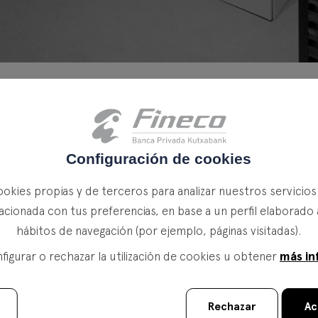
vada Fineco
Configuración de cookies
sto Daniel Irezabal asumirá el cargo de CEO de Kutxabank 
ookies propias y de terceros para analizar nuestros servicio
periencia en la banca privada y una destacada trayector
acionada con tus preferencias, en base a un perfil elaborado 
 un valioso conocimiento y visión estratégica. Sustituye a En
hábitos de navegación (por ejemplo, páginas visitadas).
su dedicación y contribución al crecimiento de nuestra 
más in
igurar o rechazar la utilización de cookies u obtener
Kutxabank Banca Privada Fineco, participarán activamente 
gement de Kutxabank, con el objetivo de seguir ofreciéndol
Rechazar
Ac