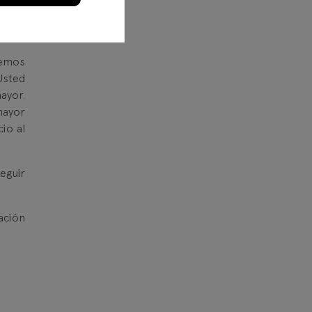
Banca
sión,
remos
Usted
ayor.
mayor
io al
eguir
ación