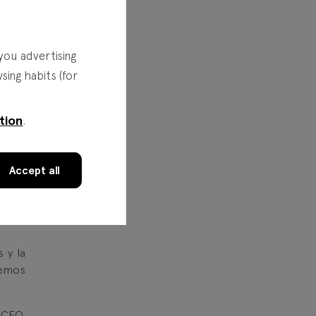
you advertising
ing habits (for
tion
.
Accept all
ados a
 y la
demos
 CEO,