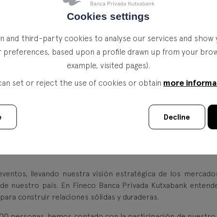
Cookies settings
 and third-party cookies to analyse our services and show 
nuestros Encuentros de
r preferences, based upon a profile drawn up from your brows
example, visited pages).
more informa
can set or reject the use of cookies or obtain
e
Decline
ra más reciente edición de los
Encuentros de Trabajo
, inici
entos, llevando nuestra visión estratégica de los mercados
as de nuestro país. En Fineco Banca Privada Kutxabank enten
para construir relaciones sólidas y duraderas.
.200 personas, hemos contado con la participación de nuestro