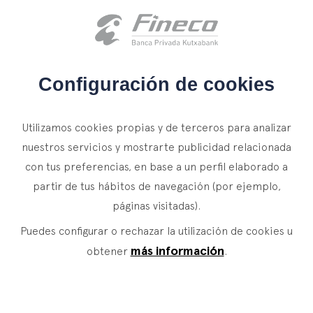
Acceso clientes
es
eus
en
INICIO
Configuración de cookies
QUIÉNES SOMOS
Utilizamos cookies propias y de terceros para analizar
SERVICIOS
nuestros servicios y mostrarte publicidad relacionada
con tus preferencias, en base a un perfil elaborado a
WEALTH MANAGEMENT
NOTICIAS
partir de tus hábitos de navegación (por ejemplo,
Banca Privada
CONTACTO
páginas visitadas).
Actualidad
Family Office
Puedes configurar o rechazar la utilización de cookies u
ÚNETE A NUESTRO EQUIPO
Finacademia
Servicios de Valor
más información
obtener
.
ACCESO CLIENTES
ASSET
MANAGEMENT