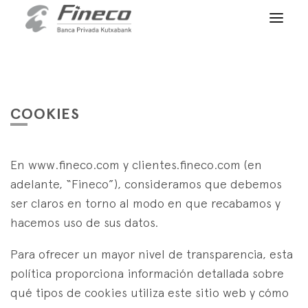
Acceso clientes
es
eus
en
INICIO
QUIÉNES SOMOS
COOKIES
SERVICIOS
En www.fineco.com y clientes.fineco.com (en
WEALTH MANAGEMENT
NOTICIAS
adelante, “Fineco”), consideramos que debemos
Banca Privada
CONTACTO
ser claros en torno al modo en que recabamos y
Actualidad
Family Office
hacemos uso de sus datos.
ÚNETE A NUESTRO EQUIPO
Finacademia
Servicios de Valor
Para ofrecer un mayor nivel de transparencia, esta
política proporciona información detallada sobre
ACCESO CLIENTES
ASSET
MANAGEMENT
qué tipos de cookies utiliza este sitio web y cómo