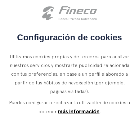
Acceso clientes
es
eus
en
INICIO
Configuración de cookies
QUIÉNES SOMOS
SOSTENIBILIDAD
Utilizamos cookies propias y de terceros para analizar
SERVICIOS
nuestros servicios y mostrarte publicidad relacionada
REGLAMENTO EUROPEO SOBRE DIVULGACIÓN
con tus preferencias, en base a un perfil elaborado a
WEALTH MANAGEMENT
NOTICIAS
DE INFORMACIÓN RELATIVA A LA
partir de tus hábitos de navegación (por ejemplo,
Banca Privada
CONTACTO
SOSTENIBILIDAD EN EL SECTOR DE LOS
páginas visitadas).
Actualidad
Family Office
SERVICIOS FINANCIEROS (SFDR)
Puedes configurar o rechazar la utilización de cookies u
ÚNETE A NUESTRO EQUIPO
Finacademia
Servicios de Valor
más información
obtener
.
La entrada en vigor del Reglamento (UE) 2019/2088
del Parlamento Europeo y del Consejo, de 27 de
ACCESO CLIENTES
ASSET
MANAGEMENT
noviembre de 2019, sobre divulgación de