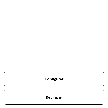
Tus objetivos son
nuestros
únicos
objetivos.
Configurar
Información Legal
Sostenibilidad
Mapa Web
Aviso
.
.
.
legal
Cookies
.
Rechazar
atencionalcliente@fineco.com
© 2022 Fineco