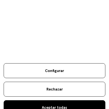
Tus objetivos son
nuestros
únicos
objetivos.
Configurar
Información Legal
Sostenibilidad
Mapa Web
Aviso
.
.
.
legal
Cookies
.
Rechazar
atencionalcliente@fineco.com
© 2022 Fineco
944 000 300
Aceptar todas