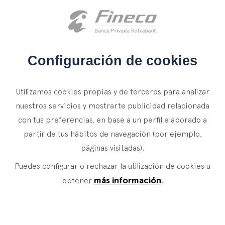
Acceso clientes
es
eus
en
INICIO
Configuración de cookies
QUIÉNES SOMOS
MIFID II
Utilizamos cookies propias y de terceros para analizar
SERVICIOS
nuestros servicios y mostrarte publicidad relacionada
MiFID (Directiva de Mercados e Instrumentos
con tus preferencias, en base a un perfil elaborado a
WEALTH MANAGEMENT
NOTICIAS
Financieros) y Orden ECC/2316/2015 de 4 de
partir de tus hábitos de navegación (por ejemplo,
Banca Privada
CONTACTO
noviembre
páginas visitadas).
Actualidad
Family Office
Puedes configurar o rechazar la utilización de cookies u
ÚNETE A NUESTRO EQUIPO
Finacademia
La entrada en vigor de la Directiva 2004/39/CE de
Servicios de Valor
más información
obtener
.
Mercados e Instrumentos Financieros (MiFID) exige
a las entidades de inversión el poner a disposición
ACCESO CLIENTES
ASSET
MANAGEMENT
de nuestros clientes información clara, precisa e