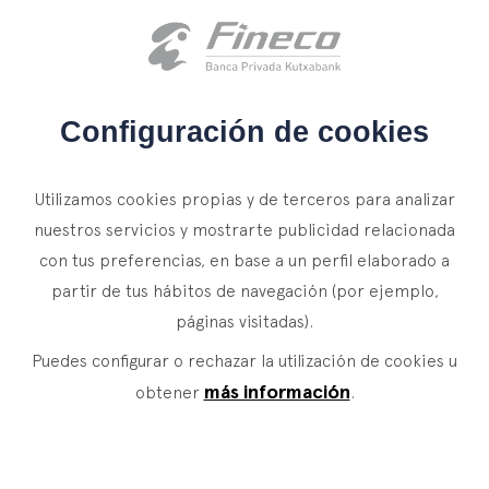
Acceso clientes
es
eus
en
INICIO
Configuración de cookies
QUIÉNES SOMOS
GOBIERNO CORPORATIVO
Utilizamos cookies propias y de terceros para analizar
SERVICIOS
nuestros servicios y mostrarte publicidad relacionada
Marco de Gobierno Corporativo
con tus preferencias, en base a un perfil elaborado a
WEALTH MANAGEMENT
NOTICIAS
partir de tus hábitos de navegación (por ejemplo,
Estatutos Sociales
Banca Privada
CONTACTO
páginas visitadas).
Actualidad
Family Office
Reglamento de Funcionamiento del Consejo de
Puedes configurar o rechazar la utilización de cookies u
ÚNETE A NUESTRO EQUIPO
Finacademia
Servicios de Valor
más información
Adminstración
obtener
.
ACCESO CLIENTES
Reglamento de la Comisión de Nombramientos y
ASSET
MANAGEMENT
Remuneraciones