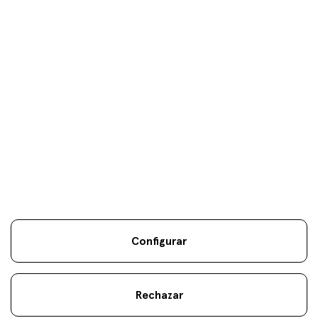
Estrategias Especialistas
es
eus
en
Tus objetivos son
nuestros
únicos
objetivos.
Configurar
Información Legal
Sostenibilidad
Mapa Web
Aviso
.
.
.
legal
Cookies
.
Rechazar
atencionalcliente@fineco.com
© 2022 Fineco