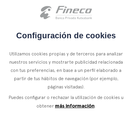
Acceso clientes
es
eus
en
INICIO
Configuración de cookies
QUIÉNES SOMOS
ACCESO ACCIONISTAS
Utilizamos cookies propias y de terceros para analizar
SERVICIOS
nuestros servicios y mostrarte publicidad relacionada
Para poder acceder a este área es necesario
con tus preferencias, en base a un perfil elaborado a
WEALTH MANAGEMENT
NOTICIAS
disponer de las correspondientes claves de
partir de tus hábitos de navegación (por ejemplo,
Banca Privada
CONTACTO
acceso.
páginas visitadas).
Actualidad
Family Office
Puedes configurar o rechazar la utilización de cookies u
ÚNETE A NUESTRO EQUIPO
Finacademia
Acceso Accionistas - Contraseña
Servicios de Valor
más información
obtener
.
ACCESO CLIENTES
ASSET
MANAGEMENT