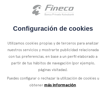
Acceso clientes
es
eus
en
INICIO
Configuración de cookies
QUIÉNES SOMOS
INFORMACIÓN LEGAL
Utilizamos cookies propias y de terceros para analizar
SERVICIOS
nuestros servicios y mostrarte publicidad relacionada
Fineco Sociedad de Valores,
con tus preferencias, en base a un perfil elaborado a
WEALTH MANAGEMENT
NOTICIAS
partir de tus hábitos de navegación (por ejemplo,
S.A
Banca Privada
CONTACTO
páginas visitadas).
Actualidad
Family Office
Ley 34/2002, de 11 de julio de servicios de la
Puedes configurar o rechazar la utilización de cookies u
ÚNETE A NUESTRO EQUIPO
Finacademia
información y de comercio electrónico
Servicios de Valor
más información
obtener
.
De conformidad con la normativa vigente y con la
ACCESO CLIENTES
ASSET
MANAGEMENT
finalidad de cumplir con el deber de información