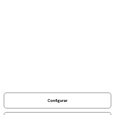
Tus objetivos son
nuestros
únicos
objetivos.
Configurar
Información Legal
Sostenibilidad
Mapa Web
Aviso
.
.
.
legal
Cookies
.