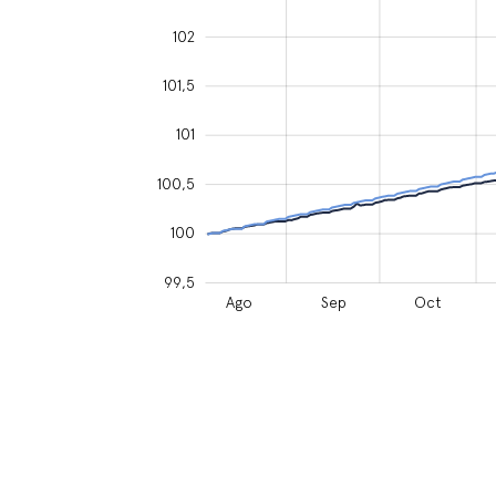
102
101,5
102,5
101
100,5
100
99,5
Ago
Jun
Sep
Jul
Ago
Sep
Oct
L