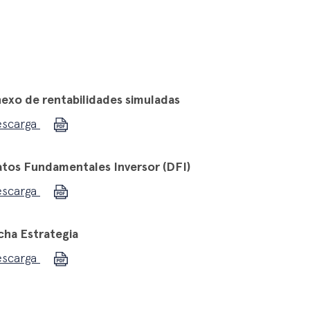
exo de rentabilidades simuladas
escarga
tos Fundamentales Inversor (DFI)
escarga
cha Estrategia
escarga