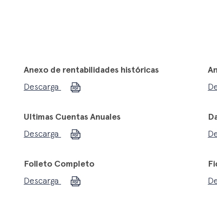
Anexo de rentabilidades históricas
An
Descarga
D
Ultimas Cuentas Anuales
Da
Descarga
D
Folleto Completo
Fi
Descarga
D