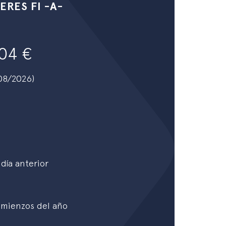
ERES FI -A-
5.04
/08/2026)
día anterior
omienzos del año