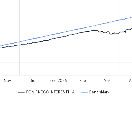
Nov
Dic
Ene 2026
Feb
Mar
A
FON FINECO INTERES FI -A-
BenchMark