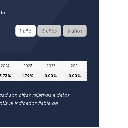
da
1 año
3 años
5 años
2024
2023
2022
2021
3.73%
1.79%
0.00%
0.00%
idad son cifras relativas a datos
tía ni indicador fiable de