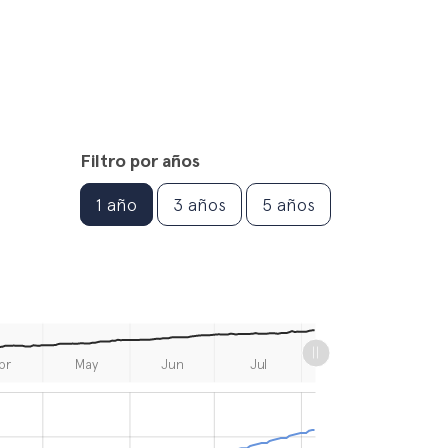
Filtro por años
1 año
3 años
5 años
br
May
Jun
Jul