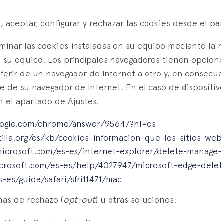
 aceptar, configurar y rechazar las cookies desde el
pa
iminar las cookies instaladas en su equipo mediante la
n su equipo. Los principales navegadores tienen opcion
erir de un navegador de Internet a otro y, en consecue
te de su navegador de Internet. En el caso de dispositi
 el apartado de Ajustes.
google.com/chrome/answer/95647?hl=es
zilla.org/es/kb/cookies-informacion-que-los-sitios-w
microsoft.com/es-es/internet-explorer/delete-manage-
icrosoft.com/es-es/help/4027947/microsoft-edge-dele
-es/guide/safari/sfri11471/mac
mas de rechazo (
opt-out
) u otras soluciones: