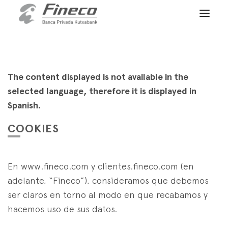
Client access
es
eus
en
HOME
WHO WE ARE
The content displayed is not available in the
selected language, therefore it is displayed in
SERVICES
Spanish.
WEALTH MANAGEMENT
NEWS
COOKIES
Private Banking
CONTACT
News
Family Office
En www.fineco.com y clientes.fineco.com (en
JOIN OUR TEAM
Finacademy
adelante, “Fineco”), consideramos que debemos
Value Services
ser claros en torno al modo en que recabamos y
CLIENT ACCESS
ASSET
MANAGEMENT
hacemos uso de sus datos.