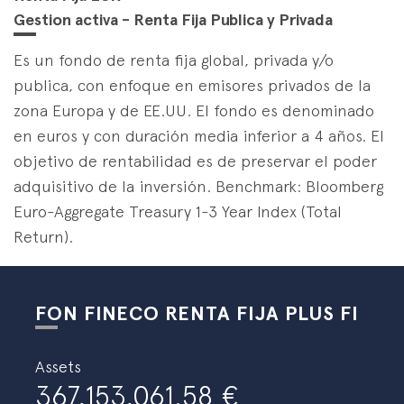
Specialist Strategies
es
eus
en
Gestion activa - Renta Fija Publica y Privada
Es un fondo de renta fija global, privada y/o
publica, con enfoque en emisores privados de la
zona Europa y de EE.UU. El fondo es denominado
en euros y con duración media inferior a 4 años. El
objetivo de rentabilidad es de preservar el poder
adquisitivo de la inversión. Benchmark: Bloomberg
Euro-Aggregate Treasury 1-3 Year Index (Total
Return).
FON FINECO RENTA FIJA PLUS FI
Assets
367,153,061.58