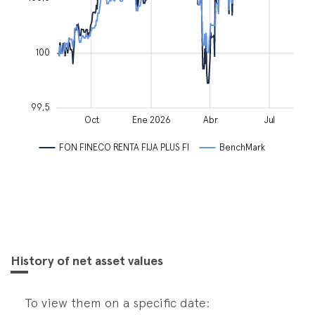
100
99,5
Ene 2025
May
Mar
Abr
Oct
Jul
Oct
Ene 2026
Abr
Jul
L
FON FINECO RENTA FIJA PLUS FI
BenchMark
History of net asset values
To view them on a specific date: