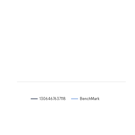
L
L
1306467637118
BenchMark