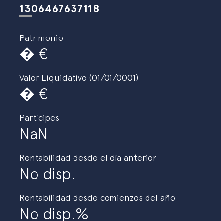
Estrategias Especialistas
es
eus
en
1306467637118
Patrimonio
�
Valor Liquidativo (01/01/0001)
�
Partícipes
NaN
Rentabilidad desde el día anterior
No disp.
Rentabilidad desde comienzos del año
No disp.%