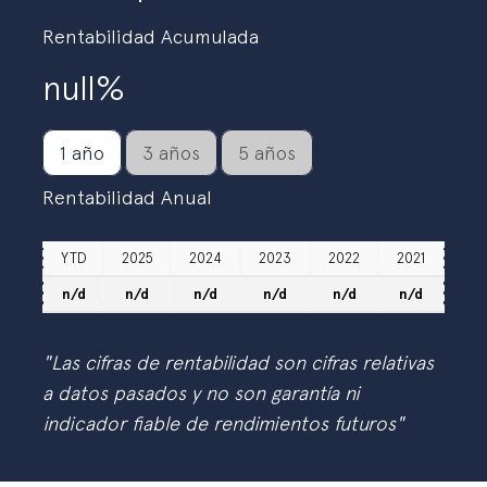
Rentabilidad Acumulada
null%
1 año
3 años
5 años
Rentabilidad Anual
YTD
2025
2024
2023
2022
2021
n/d
n/d
n/d
n/d
n/d
n/d
"Las cifras de rentabilidad son cifras relativas
a datos pasados y no son garantía ni
indicador fiable de rendimientos futuros"