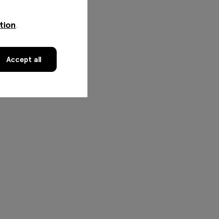
tion
.
ar de
Accept all
el de