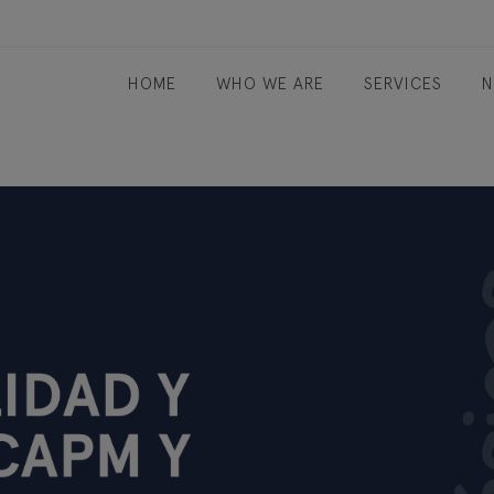
HOME
WHO WE ARE
SERVICES
N