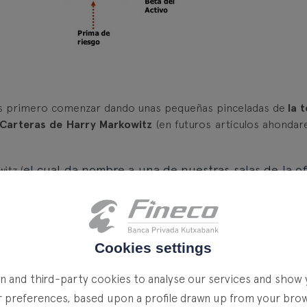
mos primero comenzar dando unas pequeñas pinceladas de
la 
e Carteras de Harry Markowitz
(en futuros artículos ahonda
el cual da nombre a una de nuestras salas de la of
itz (
adémico titulado “Portfolio Selection”, un documento que con
gestión de carteras, páginas que le otorgarían el Premio Nob
90.
Cookies settings
rtan de manera que maximicen su utilidad con un determinado 
 and third-party cookies to analyse our services and show 
r preferences, based upon a profile drawn up from your brows