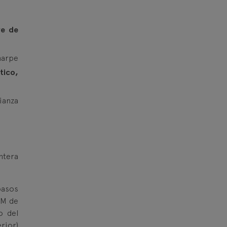
re de
Sharpe
tico,
rianza
ntera
pasos
 M de
o del
erior)