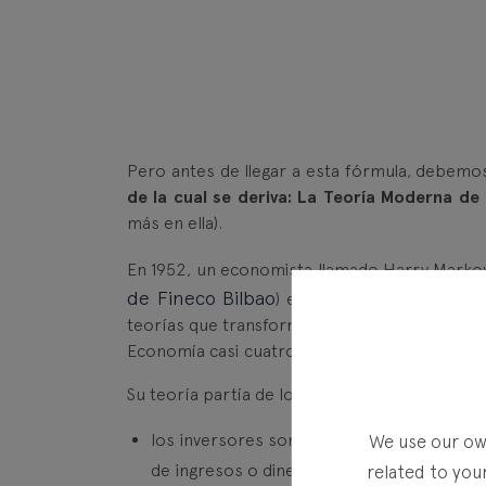
Pero antes de llegar a esta fórmula, debe
de la cual se deriva: La Teoría Moderna d
más en ella).
En 1952, un economista llamado Harry Markow
de Fineco Bilbao
) escribió un artículo ac
teorías que transformaron el panorama de la 
Economía casi cuatro décadas después, en 19
Su teoría partía de los siguientes supuestos:
los inversores son racionales y se compo
We use our own
de ingresos o dinero.
related to you