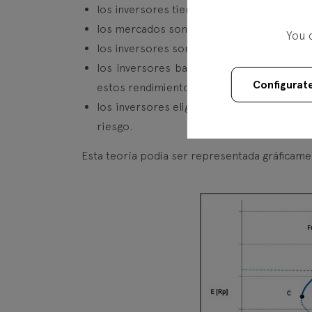
los inversores tienen acceso gratuito a in
los mercados son eficientes y absorben la
You 
los inversores son reacios al riesgo y trat
los inversores basan sus decisiones en l
Configurat
estos rendimientos de la media.
los inversores eligen rendimientos más a
riesgo.
Esta teoría podía ser representada gráficame