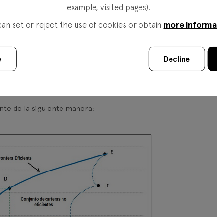
formación justa y correcta sobre los rendimientos y el riesgo.
example, visited pages).
 información de manera rápida y perfecta.
more informa
can set or reject the use of cookies or obtain
an de minimizar el riesgo y maximizar el rendimiento.
os rendimientos esperados y la varianza o desviación estánd
e
Decline
ltos frente a rendimientos más bajos para un determinado niv
nte de la siguiente manera: