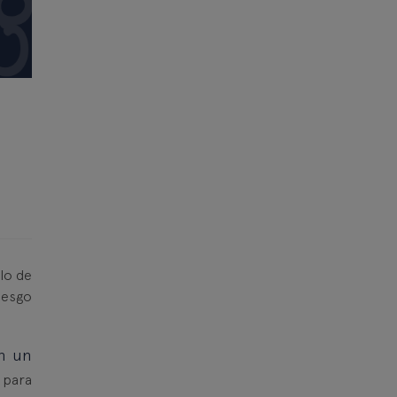
lo de
iesgo
n un
 para