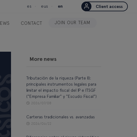
es
eus
en
Client access
JOIN OUR TEAM
EWS
CONTACT
More news
Tributación de la riqueza (Parte II):
principales instrumentos legales para
limitar el impacto fiscal del IP e ITSGF
("Empresa Familiar" y "Escudo Fiscal")
2026/07/08
Carteras tradicionales vs. avanzadas
2026/06/22