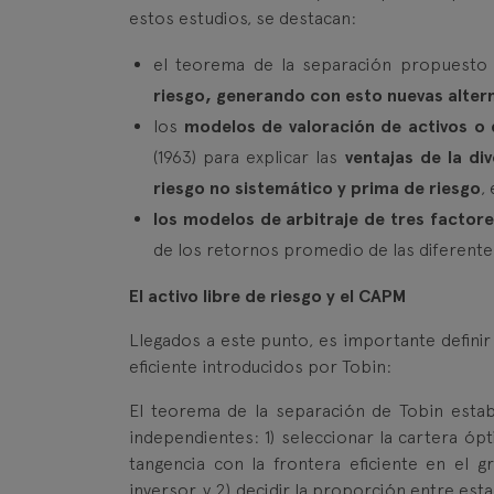
estos estudios, se destacan:
el teorema de la separación propuesto 
riesgo, generando con esto nuevas altern
los
modelos de valoración de activos o
(1963) para explicar las
ventajas de la di
riesgo no sistemático y prima de riesgo
,
los modelos de arbitraje de tres factor
de los retornos promedio de las diferente
El activo libre de riesgo y el CAPM
Llegados a este punto, es importante definir 
eficiente introducidos por Tobin:
El teorema de la separación de Tobin esta
independientes: 1) seleccionar la cartera óp
tangencia con la frontera eficiente en el g
inversor, y 2) decidir la proporción entre est