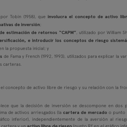
por Tobin (1958), que
involucra el concepto de activo lib
ativas de inversión
;
 de estimación de retornos “CAPM”
, utilizado por William 
versificación, e introducir los conceptos de riesgo sistemá
 en la propuesta inicial; y
es
de Fama y French (1992, 1993), utilizados para explicar la va
s carteras.
el concepto de activo libre de riesgo y su relación con la fro
blece que la decisión de inversión se descompone en dos 
tima de activos arriesgados (la
cartera de mercado
o punto
ráfico inferior), independientemente de la aversión al riesg
a cartera y un
activo libre de riesgo
(punto Rf en el gráfico inf