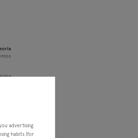
teoría
remos
icina
tenía
el de
nivel
you advertising
ing habits (for