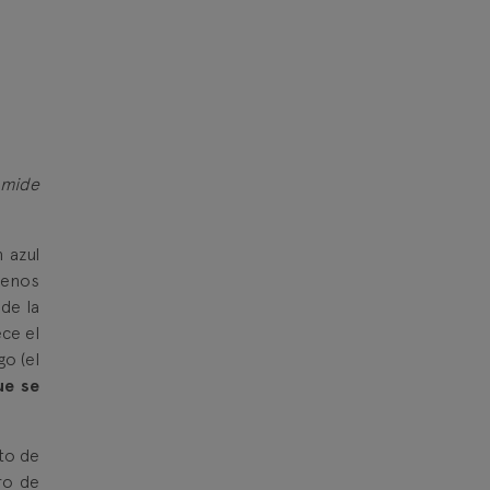
l mide
 azul
menos
de la
ce el
o (el
ue se
to de
ro de