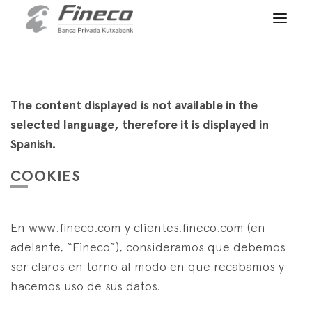
Client access
es
eus
en
HOME
WHO WE ARE
The content displayed is not available in the
selected language, therefore it is displayed in
SERVICES
Spanish.
WEALTH MANAGEMENT
NEWS
COOKIES
Private Banking
CONTACT
News
Family Office
En www.fineco.com y clientes.fineco.com (en
JOIN OUR TEAM
Finacademy
adelante, “Fineco”), consideramos que debemos
Value Services
ser claros en torno al modo en que recabamos y
CLIENT ACCESS
ASSET
MANAGEMENT
hacemos uso de sus datos.