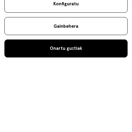
Konfiguratu
Gainbehera
Onartu guztiak