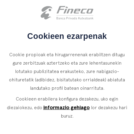
Bezeroen sarbidea
es
eu
en
HASIERA
Cookieen ezarpenak
NORTZUK GARA
Cookie propioak eta hirugarrenenak erabiltzen ditugu
ZERBITZUAK
gure zerbitzuak aztertzeko eta zure lehentasunekin
lotutako publizitatea erakusteko, zure nabigazio-
WEALTH MANAGEMENT
ALBISTEAK
ohituretatik (adibidez, bisitatutako orrialdeak) abiatuta
Banku Pribatua
KONTAKTUA
landutako profil batean oinarrituta.
Albisteak
Family Office
Cookieen erabilera konfigura dezakezu, uko egin
BATU GURE TALDERA
Finakademia
Balio Zerbitzuak
informazio gehiago
diezaiokezu, edo
lor dezakezu hari
buruz.
BEZEROEN SARBIDEA
ASSET
MANAGEMENT