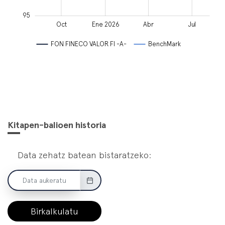
95
Ene 2025
May
Mar
Abr
Oct
Jul
Oct
Ene 2026
Abr
Jul
L
FON FINECO VALOR FI -A-
BenchMark
Kitapen-balioen historia
Data zehatz batean bistaratzeko:
Birkalkulatu