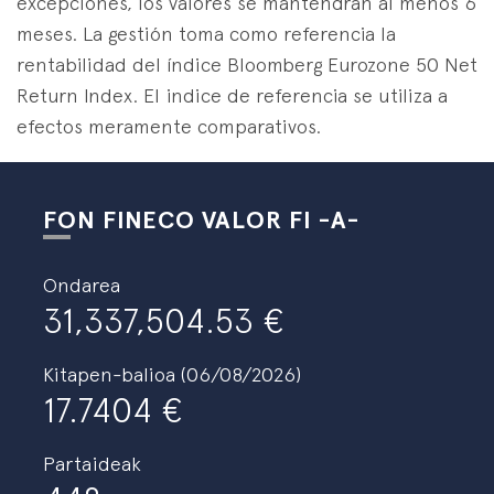
excepciones, los valores se mantendrán al menos 6
meses. La gestión toma como referencia la
rentabilidad del índice Bloomberg Eurozone 50 Net
Return Index. El indice de referencia se utiliza a
efectos meramente comparativos.
FON FINECO VALOR FI -A-
Ondarea
31,337,504.53
Kitapen-balioa (06/08/2026)
17.7404
Partaideak