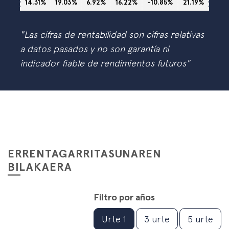
14.31%
19.03%
6.92%
16.22%
-10.85%
21.19%
"Las cifras de rentabilidad son cifras relativas
a datos pasados y no son garantía ni
indicador fiable de rendimientos futuros"
ERRENTAGARRITASUNAREN
BILAKAERA
Filtro por años
Urte 1
3 urte
5 urte