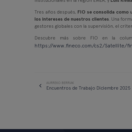
institucionales en la región EMEA; y
Luis Rivill
Tres años después,
FIO se consolida como 
los intereses de nuestros clientes
. Una form
gestores globales con la supervisión, el crite
Descubre más sobre FIO en la columna
https://www.fineco.com/cs2/Satellite/fi
AURREKO BERRIAK
Encuentros de Trabajo Diciembre 2025