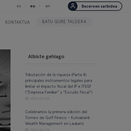
es
eu
en
Bezeroen sarbidea
BATU GURE TALDERA
KONTAKTUA
Albiste gehiago
Tributación de la riqueza (Parte II):
principales instrumentos legales para
limitar el impacto fiscal del IP e ITSGF
("Empresa Familiar" y "Escudo Fiscal")
2026/07/08
Celebramos la primera edición del
Torneo de Golf Fineco - Kutxabank
Wealth Management en Laukariz
2026/06/23