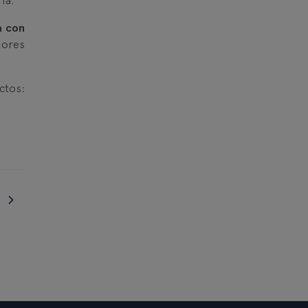
ia.
a con
ejores
tos: