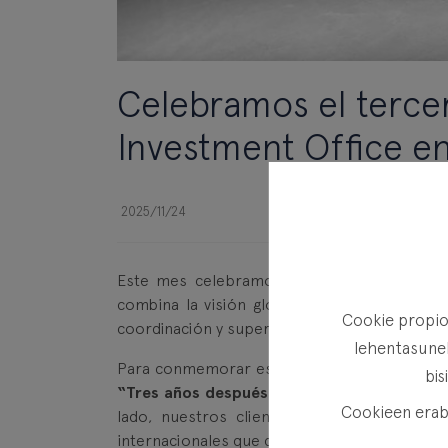
Celebramos el tercer
Investment Office en
2025/11/24
Este mes celebramos el tercer aniversari
combina la visión global y especializada de
Cookie propioa
coordinación y supervisión experta de Fineco, 
lehentasunek
Para conmemorar esta fecha y hacer balance 
bis
“Tres años después: los gestores, las carte
Cookieen erabi
lado, nuestros clientes acompañados por 
internacionales que colaboran en el modelo F