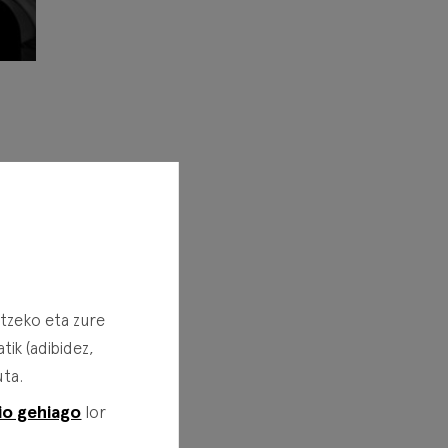
n que
o, la
rtzeko eta zure
ik (adibidez,
entro
uta.
or un
io gehiago
lor
toras