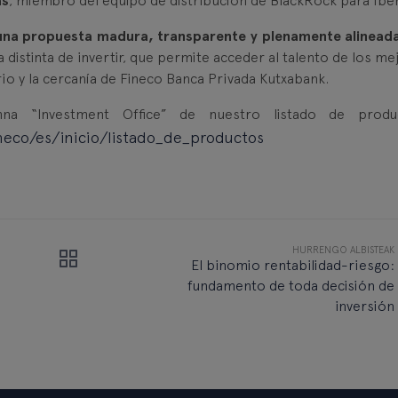
as
, miembro del equipo de distribución de BlackRock para Iber
una propuesta madura, transparente y plenamente alinead
a distinta de invertir, que permite acceder al talento de los m
rio y la cercanía de Fineco Banca Privada Kutxabank.
 “Investment Office” de nuestro listado de produc
neco/es/inicio/listado_de_productos
HURRENGO ALBISTEAK
El binomio rentabilidad-riesgo:
fundamento de toda decisión de
inversión