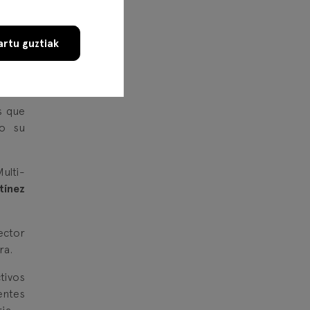
ano y
ión y
rtu guztiak
s que
to su
ulti-
tínez
rector
ra.
tivos
entes