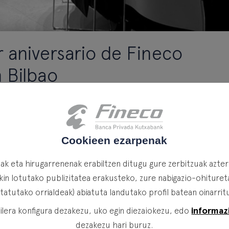
 aniversario de Fineco
 Bilbao
Cookieen ezarpenak
o de
Fineco Investment Office (FIO)
, un modelo de gestió
 las mejores gestoras internacionales con el acompañamient
k eta hirugarrenenak erabiltzen ditugu gure zerbitzuak azte
garantizando la coherencia y el rigor de las carteras.
in lotutako publizitatea erakusteko, zure nabigazio-ohituretat
de los resultados obtenidos, organizamos en Bilbao el encu
itatutako orrialdeak) abiatuta landutako profil batean oinarrit
ras y los resultados”
. Una jornada en la que participaron, p
informaz
lera konfigura dezakezu, uko egin diezaiokezu, edo
profesionales del equipo de Fineco, y por otro, las ges
dezakezu hari buruz.
IO.