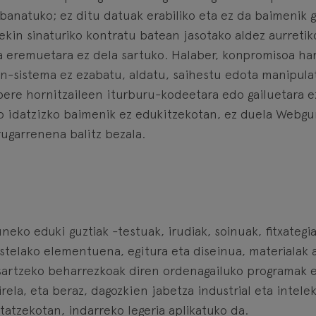
anatuko; ez ditu datuak erabiliko eta ez da baimenik ga
kin sinaturiko kontratu batean jasotako aldez aurretik
eremuetara ez dela sartuko. Halaber, konpromisoa ha
n-sistema ez ezabatu, aldatu, saihestu edota manipula
bere hornitzaileen iturburu-kodeetara edo gailuetara e
o idatzizko baimenik ez edukitzekotan, ez duela Webg
rugarrenena balitz bezala.
eko eduki guztiak -testuak, irudiak, soinuak, fitxategi
stelako elementuena, egitura eta diseinua, materialak 
 sartzeko beharrezkoak diren ordenagailuko programak e
direla, eta beraz, dagozkien jabetza industrial eta int
atzekotan, indarreko legeria aplikatuko da.