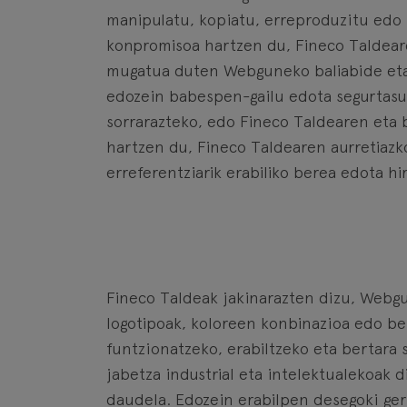
manipulatu, kopiatu, erreproduzitu edo b
konpromisoa hartzen du, Fineco Taldeare
mugatua duten Webguneko baliabide eta 
edozein babespen-gailu edota segurtasu
sorrarazteko, edo Fineco Taldearen eta 
hartzen du, Fineco Taldearen aurretiazk
erreferentziarik erabiliko berea edota hi
Fineco Taldeak jakinarazten dizu, Webgun
logotipoak, koloreen konbinazioa edo be
funtzionatzeko, erabiltzeko eta bertara
jabetza industrial eta intelektualekoak 
daudela. Edozein erabilpen desegoki gert