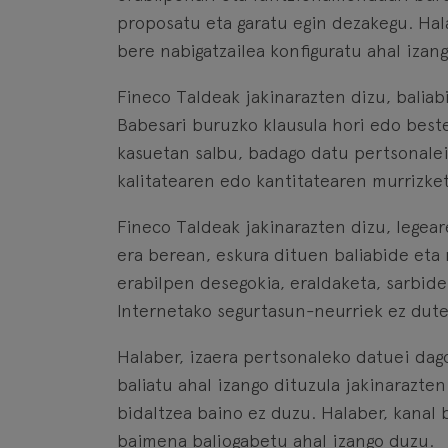
proposatu eta garatu egin dezakegu. Hala
bere nabigatzailea konfiguratu ahal izan
Fineco Taldeak jakinarazten dizu, baliabi
Babesari buruzko klausula hori edo beste
kasuetan salbu, badago datu pertsonalei
kalitatearen edo kantitatearen murrizket
Fineco Taldeak jakinarazten dizu, legea
era berean, eskura dituen baliabide eta 
erabilpen desegokia, eraldaketa, sarbide
Internetako segurtasun-neurriek ez dut
Halaber, izaera pertsonaleko datuei dago
baliatu ahal izango dituzula jakinarazte
bidaltzea baino ez duzu. Halaber, kanal 
baimena baliogabetu ahal izango duzu.