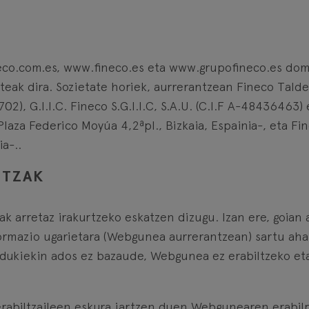
co.com.es, www.fineco.es eta www.grupofineco.es do
ateak dira. Sozietate horiek, aurrerantzean Fineco Tal
9702), G.I.I.C. Fineco S.G.I.I.C, S.A.U. (C.I.F A-4843646
aza Federico Moyúa 4,2ªpl., Bizkaia, Espainia-, eta Fine
a-..
NTZAK
k arretaz irakurtzeko eskatzen dizugu. Izan ere, goian
rmazio ugarietara (Webgunea aurrerantzean) sartu ahal 
edukiekin ados ez bazaude, Webgunea ez erabiltzeko et
erabiltzaileen eskura jartzen duen Webgunearen erabil