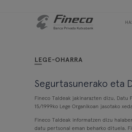
HA
LEGE-OHARRA
Segurtasunerako eta D
Fineco Taldeak jakinarazten dizu, Datu 
15/1999ko Lege Organikoan jasotako xed
Fineco Taldeak informatzen dizu halaber,
datu pertsonal eman beharko dituela. F