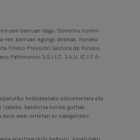
meinuen barruan dago. Domeinu horien
dea-ren barruan egongo direnak, honako
3) eta Fineco Previsión Gestora de Fondos
co Patrimonios S.G.I.I.C, S.A.U. (C.I.F A-
 aipaturiko helbideetako edozeinetara eta
izateko, baldintza horiek guztiak
a bere web-orrietan ez nabigatzeko
pena arautzea dute helburu. Aipatutako