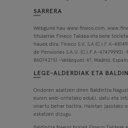
SARRERA
Webgune hau www.fineco.com, www.fine
titularrak Fineco Taldea eta bere Soziet
hauek dira: Fineco S.V, S.A (C.I.F A-4814
de Pensiones S.A.U. (C.I.F A-47479993) -Pl
86074275) –Velázquez 47, Madrid, Espaini
LEGE-ALDERDIAK ETA BALDI
Ondoren azaltzen diren Baldintza Nagusia
euren web-orrietako eduki, datu eta info
onartu behar baitira. Haietan jasotako 
eskatzen dizugu.
Baldintza Nagusi horiek Fineco Taldeak 