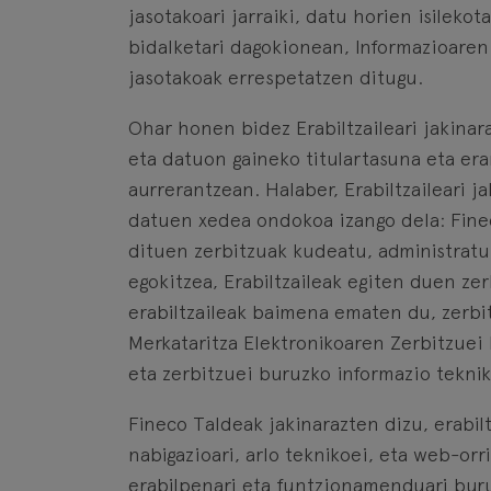
jasotakoari jarraiki, datu horien isile
bidalketari dagokionean, Informazioaren
jasotakoak errespetatzen ditugu.
Ohar honen bidez Erabiltzaileari jakinara
eta datuon gaineko titulartasuna eta er
aurrerantzean. Halaber, Erabiltzaileari
datuen xedea ondokoa izango dela: Finec
dituen zerbitzuak kudeatu, administratu
egokitzea, Erabiltzaileak egiten duen zer
erabiltzaileak baimena ematen du, zerbi
Merkataritza Elektronikoaren Zerbitzuei 
eta zerbitzuei buruzko informazio teknik
Fineco Taldeak jakinarazten dizu, erabil
nabigazioari, arlo teknikoei, eta web-or
erabilpenari eta funtzionamenduari buru