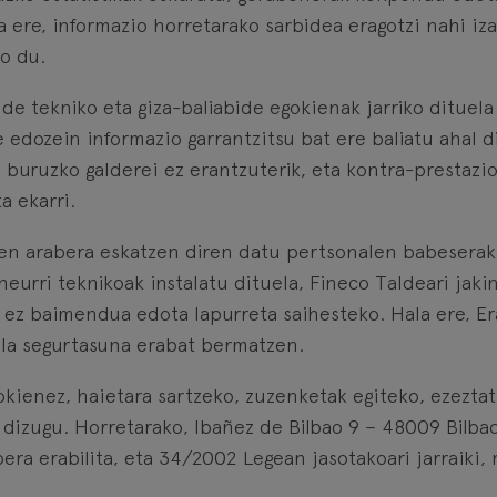
 ere, informazio horretarako sarbidea eragotzi nahi iz
go du.
de tekniko eta giza-baliabide egokienak jarriko dituela
 edozein informazio garrantzitsu bat ere baliatu ahal 
 buruzko galderei ez erantzuterik, eta kontra-prestazi
a ekarri.
ren arabera eskatzen diren datu pertsonalen babeserako
neurri teknikoak instalatu dituela, Fineco Taldeari jaki
 ez baimendua edota lapurreta saihesteko. Hala ere, Erab
ela segurtasuna erabat bermatzen.
kienez, haietara sartzeko, zuzenketak egiteko, ezeztat
n dizugu. Horretarako, Ibañez de Bilbao 9 – 48009 Bilba
bera erabilita, eta 34/2002 Legean jasotakoari jarraiki