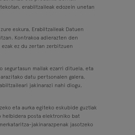
atekotan, erabiltzaileak edozein unetan
 zure eskura, Erabiltzaileak Datuen
ditzan. Kontrakoa adierazten den
o ezak ez du zertan zerbitzuen
 segurtasun mailak ezarri dituela, eta
narazitako datu pertsonalen galera,
iltzaileari jakinarazi nahi diogu,
zeko eta aurka egiteko eskubide guztiak
o helbidera posta elektroniko bat
, merkataritza-jakinarazpenak jasotzeko