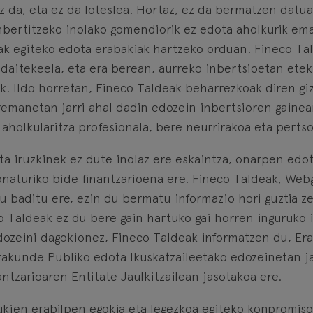
da, eta ez da loteslea. Hortaz, ez da bermatzen datua
nbertitzeko inolako gomendiorik ez edota aholkurik em
oak egiteko edota erabakiak hartzeko orduan. Fineco Tal
a daitekeela, eta era berean, aurreko inbertsioetan ete
k. Ildo horretan, Fineco Taldeak beharrezkoak diren gi
rremanetan jarri ahal dadin edozein inbertsioren gainean
olkularitza profesionala, bere neurrirakoa eta pertson
a iruzkinek ez dute inolaz ere eskaintza, onarpen edot
onaturiko bide finantzarioena ere. Fineco Taldeak, We
ortu baditu ere, ezin du bermatu informazio hori guztia z
o Taldeak ez du bere gain hartuko gai horren inguruko
edozeini dagokionez, Fineco Taldeak informatzen du, Er
akunde Publiko edota Ikuskatzaileetako edozeinetan j
ntzarioaren Entitate Jaulkitzailean jasotakoa ere.
kien erabilpen egokia eta legezkoa egiteko konpromisoa