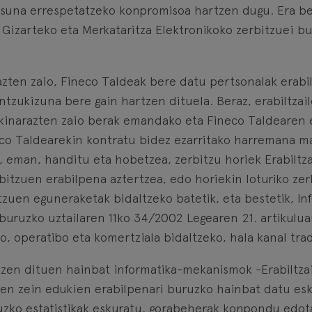
kotasuna errespetatzeko konpromisoa hartzen dugu. Era 
 Gizarteko eta Merkataritza Elektronikoko zerbitzuei b
zten zaio, Fineco Taldeak bere datu pertsonalak erabili
antzukizuna bere gain hartzen dituela. Beraz, erabiltz
 jakinarazten zaio berak emandako eta Fineco Taldearen 
o Taldearekin kontratu bidez ezarritako harremana ma
, eman, handitu eta hobetzea, zerbitzu horiek Erabiltz
bitzuen erabilpena aztertzea, edo horiekin loturiko zer
tzuen eguneraketak bidaltzeko batetik, eta bestetik, I
buruzko uztailaren 11ko 34/2002 Legearen 21. artikulua
o, operatibo eta komertziala bidaltzeko, hala kanal tra
tzen dituen hainbat informatika-mekanismok -Erabiltzai
rien zein edukien erabilpenari buruzko hainbat datu esk
zko estatistikak eskuratu, gorabeherak konpondu edota