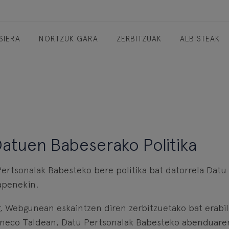
SIERA
NORTZUK GARA
ZERBITZUAK
ALBISTEAK
atuen Babeserako Politika
Pertsonalak Babesteko bere politika bat datorrela Da
apenekin.
 Webgunean eskaintzen diren zerbitzuetako bat erabili 
ineco Taldean, Datu Pertsonalak Babesteko abenduaren