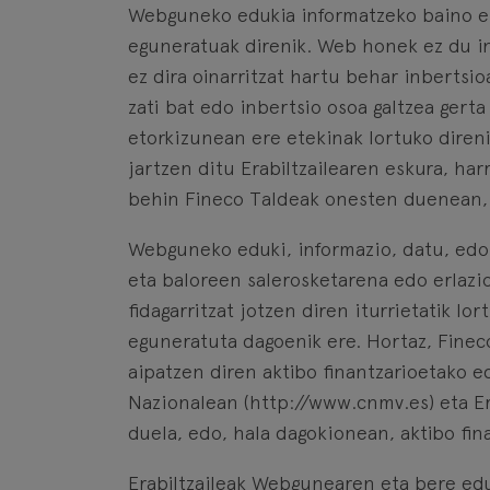
Webguneko edukia informatzeko baino ez 
eguneratuak direnik. Web honek ez du i
ez dira oinarritzat hartu behar inbertsi
zati bat edo inbertsio osoa galtzea gert
etorkizunean ere etekinak lortuko direni
jartzen ditu Erabiltzailearen eskura, ha
behin Fineco Taldeak onesten duenean, ah
Webguneko eduki, informazio, datu, edot
eta baloreen salerosketarena edo erlazi
fidagarritzat jotzen diren iturrietatik l
eguneratuta dagoenik ere. Hortaz, Finec
aipatzen diren aktibo finantzarioetako 
Nazionalean (http://www.cnmv.es) eta Er
duela, edo, hala dagokionean, aktibo fina
Erabiltzaileak Webgunearen eta bere edu