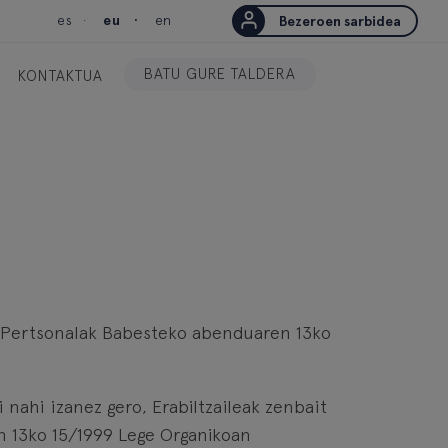
es
eu
en
Bezeroen sarbidea
BATU GURE TALDERA
KONTAKTUA
tu Pertsonalak Babesteko abenduaren 13ko
nahi izanez gero, Erabiltzaileak zenbait
 13ko 15/1999 Lege Organikoan