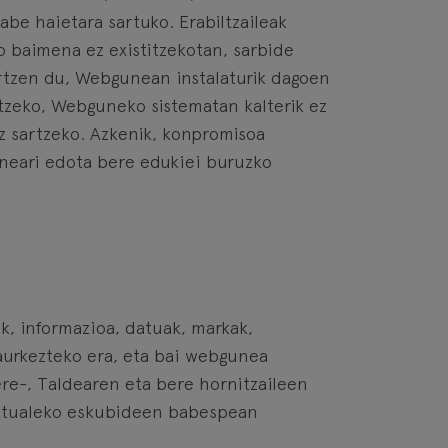
be haietara sartuko. Erabiltzaileak
o baimena ez existitzekotan, sarbide
rtzen du, Webgunean instalaturik dagoen
tzeko, Webguneko sistematan kalterik ez
z sartzeko. Azkenik, konpromisoa
uneari edota bere edukiei buruzko
ak, informazioa, datuak, markak,
aurkezteko era, eta bai webgunea
re-, Taldearen eta bere hornitzaileen
elektualeko eskubideen babespean