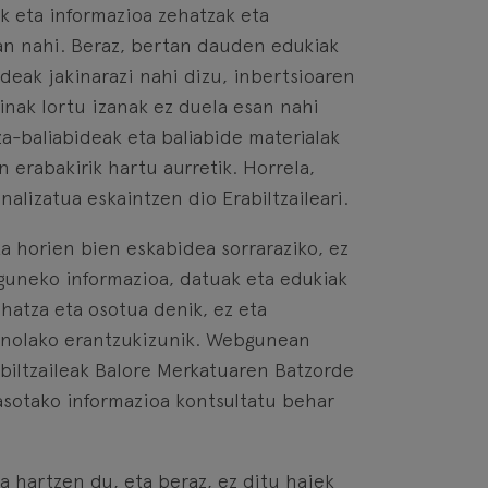
k eta informazioa zehatzak eta
an nahi. Beraz, bertan dauden edukiak
deak jakinarazi nahi dizu, inbertsioaren
kinak lortu izanak ez duela esan nahi
za-baliabideak eta baliabide materialak
 erabakirik hartu aurretik. Horrela,
alizatua eskaintzen dio Erabiltzaileari.
a horien bien eskabidea sorraraziko, ez
bguneko informazioa, datuak eta edukiak
ehatza eta osotua denik, ez eta
 inolako erantzukizunik. Webgunean
abiltzaileak Balore Merkatuaren Batzorde
asotako informazioa kontsultatu behar
 hartzen du, eta beraz, ez ditu haiek