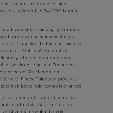
berean, komunikazio komertzialen
uruzko uztailaren 11ko 34/2002 Legean
 eta fitxategietan sartu egingo dituela,
aileak horretarako baimena ematen du
erantzukizunpeko fitxategietan jasotako
ntentzea, Erabiltzaileak eskatzen
ailearen gustu eta lehentasunetara
bitzu berriak diseinatzea. Era berean,
nformazioaren Gizartearen eta
ri jarraiki, Fineco Taldearen produktu
dizionalen bidez nola posta elektronikoz.
lea zertan identifikatu ez badute ere-,
uratzen dituztela. Datu horiei esker,
 zerbitzu eta produktu berriak