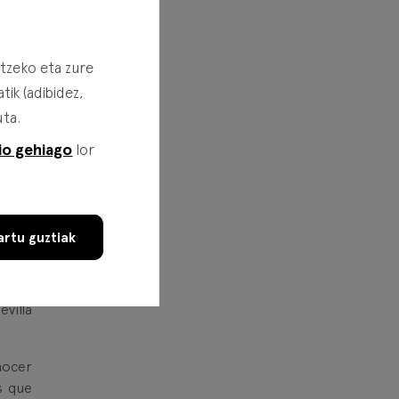
rtzeko eta zure
ik (adibidez,
uta.
io gehiago
lor
rtu guztiak
villa
nocer
s que