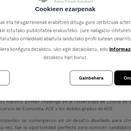
Cookieen ezarpenak
k eta hirugarrenenak erabiltzen ditugu gure zerbitzuak azte
in lotutako publizitatea erakusteko, zure nabigazio-ohituretat
a Kutxabank vinculada al
itatutako orrialdeak) abiatuta landutako profil batean oinarrit
informaz
lera konfigura dezakezu, uko egin diezaiokezu, edo
dezakezu hari buruz.
u
Gainbehera
Ona
 Universidad de Loyola de Sevilla!
s nuestro primer challenge en la Universidad de Loyola de Se
s cursos de Economía, ADE y los dobles grados de ADE.
icipantes se sumergieron en un desafío diseñado para co
a su vez, fue la oportunidad perfecta para conocer candidato