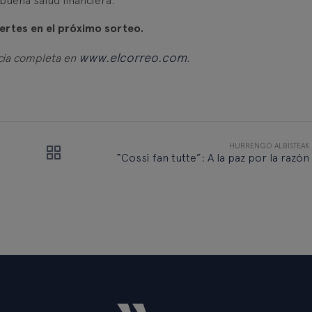
buena salud financiera.
suertes en el próximo sorteo.
www.elcorreo.com
icia completa en
.
HURRENGO ALBISTEAK
“Cossi fan tutte”: A la paz por la razón