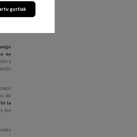
en un
rtu guztiak
puede
ado”,
 cada
juego
je es
ión y
ación
plazo
os de
tir la
s los
entes