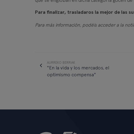
que se engloban en dicha categoría gocen de 
Para finalizar, trasladaros la mejor de las 
Para más información, podéis acceder a la not
AURREKO BERRIAK
"En la vida y los mercados, el
optimismo compensa"