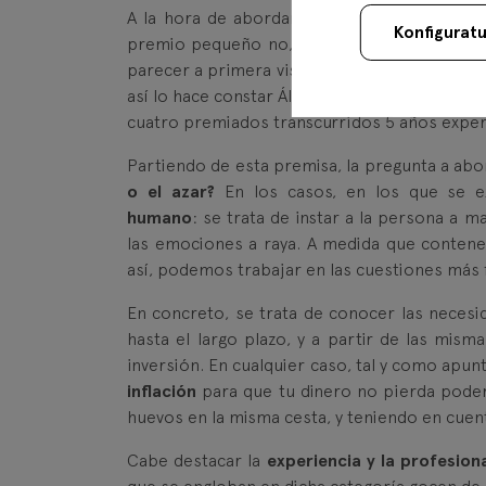
A la hora de abordar la estrategia de gesti
Konfigurat
premio pequeño no, pero en uno grande se 
parecer a primera vista, el agraciado pasa 
así lo hace constar Álvaro Urien, avalado por
cuatro premiados transcurridos 5 años exper
Partiendo de esta premisa, la pregunta a abo
o el azar?
En los casos, en los que se e
humano
: se trata de instar a la persona a 
las emociones a raya. A medida que conten
así, podemos trabajar en las cuestiones más f
En concreto, se trata de conocer las necesi
hasta el largo plazo, y a partir de las mis
inversión. En cualquier caso, tal y como apunta
inflación
para que tu dinero no pierda poder 
huevos en la misma cesta, y teniendo en cuent
Cabe destacar la
experiencia y la profesion