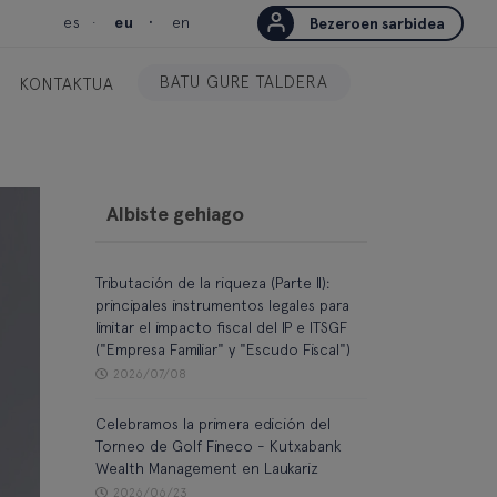
es
eu
en
Bezeroen sarbidea
BATU GURE TALDERA
KONTAKTUA
Albiste gehiago
Tributación de la riqueza (Parte II):
principales instrumentos legales para
limitar el impacto fiscal del IP e ITSGF
("Empresa Familiar" y "Escudo Fiscal")
2026/07/08
Celebramos la primera edición del
Torneo de Golf Fineco - Kutxabank
Wealth Management en Laukariz
2026/06/23