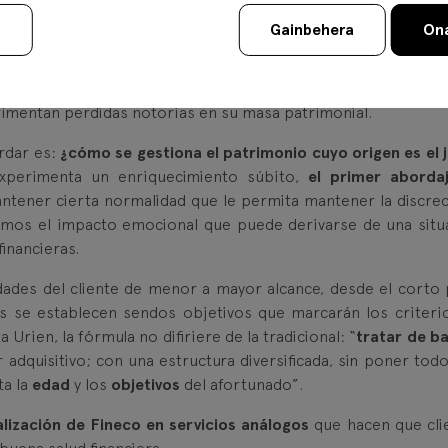
ón patrimonial,
la cuantía del premio será determinante
: “
u
Gainbehera
Ona
produce un enriquecimiento súbito y, en contra de lo que 
a tener un problema para el que probablemente no está prepar
 las conclusiones de diversos estudios que señalan que tres de
imentan perdidas notorias en su masa patrimonial.
rdar es:
¿cómo se gestiona el patrimonio cuyo origen es el 
xperimenta un enriquecimiento súbito,
el primer aborda
mantener cierta normalidad que le permita mantener la discrec
emos el impacto emocional que puede derivarse de una situ
inancieras.
dades del cliente de menor a mayor alcance, desde el corto 
mas se establecen sendos objetivos que marcarán los criteri
 Urien, la fórmula no difiriere de la tradicional: “
tratar de ba
adquisitivo; con una estructura diversificada, sin poner todo
a la
edad
y los
objetivos
del afortunado”.
alización de Fineco en servicios análogos
que hacen que cli