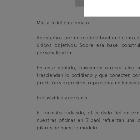
Más allá del patrimonio
Apostamos por un modelo boutique centrado e
únicos objetivos. Sobre esa base, constru
personalización.
En este sentido, buscamos ofrecer algo má
trasciendan lo cotidiano y que conecten con
precisión y expresión, representa un lenguaje
Exclusividad y cercanía
El formato reducido, el cuidado del entorn
nuestras oficinas en Bilbao) refuerzan una id
pilares de nuestro modelo.