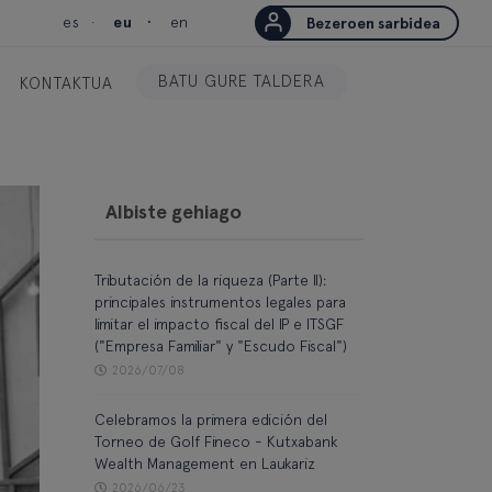
es
eu
en
Bezeroen sarbidea
BATU GURE TALDERA
KONTAKTUA
Albiste gehiago
Tributación de la riqueza (Parte II):
principales instrumentos legales para
limitar el impacto fiscal del IP e ITSGF
("Empresa Familiar" y "Escudo Fiscal")
2026/07/08
Celebramos la primera edición del
Torneo de Golf Fineco - Kutxabank
Wealth Management en Laukariz
2026/06/23