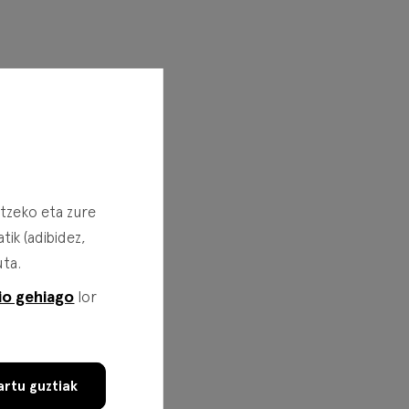
rtzeko eta zure
ik (adibidez,
uta.
io gehiago
lor
rtu guztiak