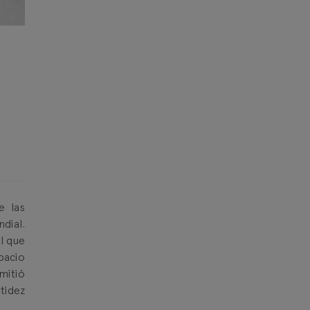
e las
dial.
el que
pacio
mitió
tidez