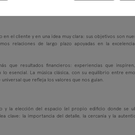
n el cliente y en una idea muy clara: sus objetivos son nue
imos relaciones de largo plazo apoyadas en la excelencia
s que resultados financieros: experiencias que inspiren
 lo esencial. La música clásica, con su equilibrio entre emo
 universal que refleja los valores que nos guían.
o y la elección del espacio (el propio edificio donde se u
ea clave: la importancia del detalle, la cercanía y la autentic