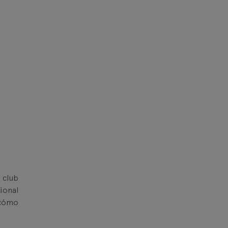
 club
ional
 cómo