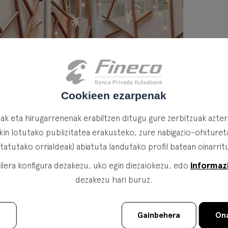
Cookieen ezarpenak
k eta hirugarrenenak erabiltzen ditugu gure zerbitzuak azte
in lotutako publizitatea erakusteko, zure nabigazio-ohituretat
itatutako orrialdeak) abiatuta landutako profil batean oinarrit
informaz
lera konfigura dezakezu, uko egin diezaiokezu, edo
dezakezu hari buruz.
u
Gainbehera
Ona