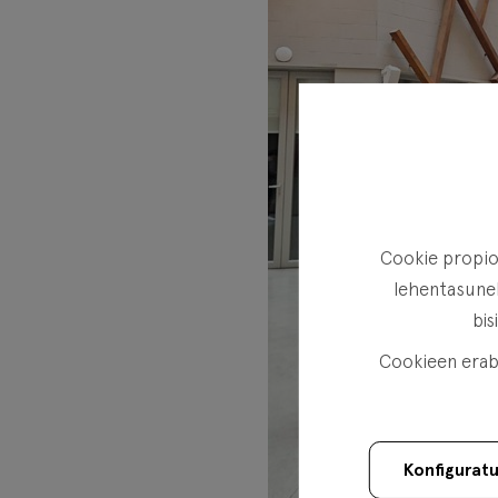
Cookie propioa
lehentasunek
bis
Cookieen erabi
Konfigurat