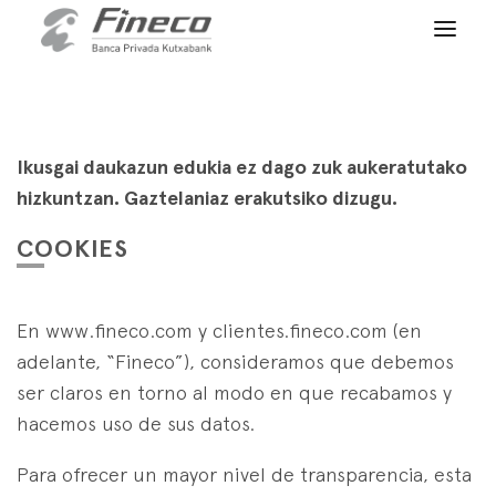
Bezeroen sarbidea
es
eu
en
HASIERA
NORTZUK GARA
Ikusgai daukazun edukia ez dago zuk aukeratutako
hizkuntzan. Gaztelaniaz erakutsiko dizugu.
ZERBITZUAK
COOKIES
WEALTH MANAGEMENT
ALBISTEAK
Banku Pribatua
KONTAKTUA
En www.fineco.com y clientes.fineco.com (en
Albisteak
Family Office
adelante, “Fineco”), consideramos que debemos
BATU GURE TALDERA
Finakademia
ser claros en torno al modo en que recabamos y
Balio Zerbitzuak
hacemos uso de sus datos.
BEZEROEN SARBIDEA
ASSET
MANAGEMENT
Para ofrecer un mayor nivel de transparencia, esta